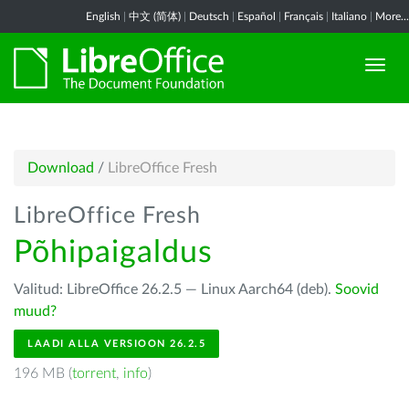
English
|
中文 (简体)
|
Deutsch
|
Español
|
Français
|
Italiano
|
More...
Download
/
LibreOffice Fresh
LibreOffice Fresh
Põhipaigaldus
Valitud: LibreOffice 26.2.5 — Linux Aarch64 (deb).
Soovid
muud?
LAADI ALLA VERSIOON 26.2.5
196 MB (
torrent
,
info
)