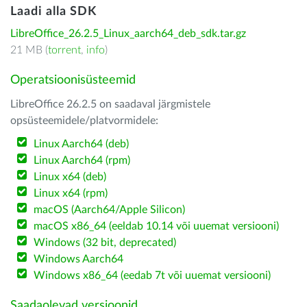
Laadi alla SDK
LibreOffice_26.2.5_Linux_aarch64_deb_sdk.tar.gz
21 MB (
torrent
,
info
)
Operatsioonisüsteemid
LibreOffice 26.2.5 on saadaval järgmistele
opsüsteemidele/platvormidele:
Linux Aarch64 (deb)
Linux Aarch64 (rpm)
Linux x64 (deb)
Linux x64 (rpm)
macOS (Aarch64/Apple Silicon)
macOS x86_64 (eeldab 10.14 või uuemat versiooni)
Windows (32 bit, deprecated)
Windows Aarch64
Windows x86_64 (eedab 7t või uuemat versiooni)
Saadaolevad versioonid