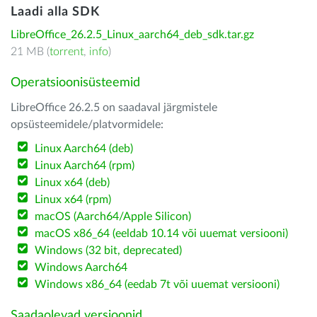
Laadi alla SDK
LibreOffice_26.2.5_Linux_aarch64_deb_sdk.tar.gz
21 MB (
torrent
,
info
)
Operatsioonisüsteemid
LibreOffice 26.2.5 on saadaval järgmistele
opsüsteemidele/platvormidele:
Linux Aarch64 (deb)
Linux Aarch64 (rpm)
Linux x64 (deb)
Linux x64 (rpm)
macOS (Aarch64/Apple Silicon)
macOS x86_64 (eeldab 10.14 või uuemat versiooni)
Windows (32 bit, deprecated)
Windows Aarch64
Windows x86_64 (eedab 7t või uuemat versiooni)
Saadaolevad versioonid