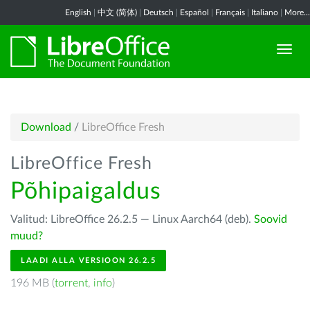
English
|
中文 (简体)
|
Deutsch
|
Español
|
Français
|
Italiano
|
More...
Download
/
LibreOffice Fresh
LibreOffice Fresh
Põhipaigaldus
Valitud: LibreOffice 26.2.5 — Linux Aarch64 (deb).
Soovid
muud?
LAADI ALLA VERSIOON 26.2.5
196 MB (
torrent
,
info
)