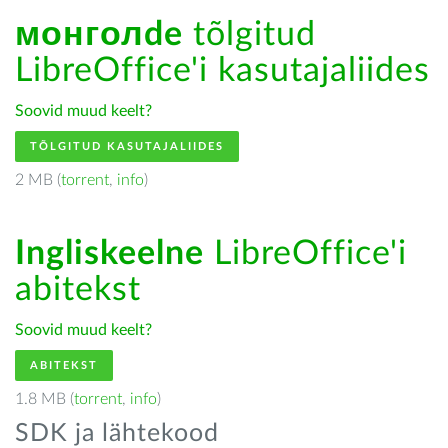
монголde
tõlgitud
LibreOffice'i kasutajaliides
Soovid muud keelt?
TÕLGITUD KASUTAJALIIDES
2 MB (
torrent
,
info
)
Ingliskeelne
LibreOffice'i
abitekst
Soovid muud keelt?
ABITEKST
1.8 MB (
torrent
,
info
)
SDK ja lähtekood