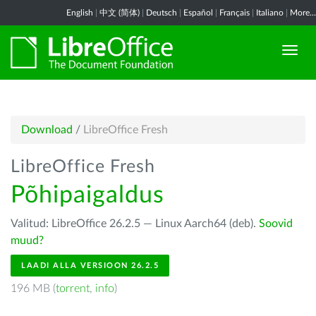
English
|
中文 (简体)
|
Deutsch
|
Español
|
Français
|
Italiano
|
More...
Download
/
LibreOffice Fresh
LibreOffice Fresh
Põhipaigaldus
Valitud: LibreOffice 26.2.5 — Linux Aarch64 (deb).
Soovid
muud?
LAADI ALLA VERSIOON 26.2.5
196 MB (
torrent
,
info
)