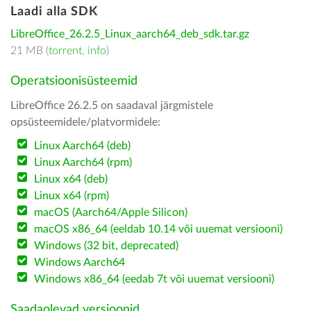
Laadi alla SDK
LibreOffice_26.2.5_Linux_aarch64_deb_sdk.tar.gz
21 MB (
torrent
,
info
)
Operatsioonisüsteemid
LibreOffice 26.2.5 on saadaval järgmistele
opsüsteemidele/platvormidele:
Linux Aarch64 (deb)
Linux Aarch64 (rpm)
Linux x64 (deb)
Linux x64 (rpm)
macOS (Aarch64/Apple Silicon)
macOS x86_64 (eeldab 10.14 või uuemat versiooni)
Windows (32 bit, deprecated)
Windows Aarch64
Windows x86_64 (eedab 7t või uuemat versiooni)
Saadaolevad versioonid