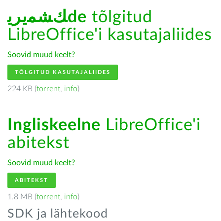
ﻚﺸﻤﻳﺮﻳde
tõlgitud
LibreOffice'i kasutajaliides
Soovid muud keelt?
TÕLGITUD KASUTAJALIIDES
224 KB (
torrent
,
info
)
Ingliskeelne
LibreOffice'i
abitekst
Soovid muud keelt?
ABITEKST
1.8 MB (
torrent
,
info
)
SDK ja lähtekood