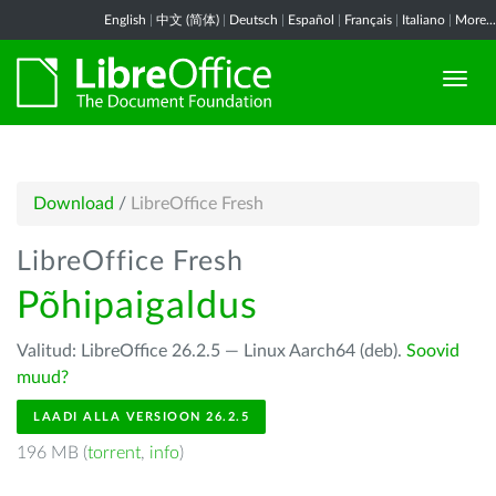
English
|
中文 (简体)
|
Deutsch
|
Español
|
Français
|
Italiano
|
More...
Download
/
LibreOffice Fresh
LibreOffice Fresh
Põhipaigaldus
Valitud: LibreOffice 26.2.5 — Linux Aarch64 (deb).
Soovid
muud?
LAADI ALLA VERSIOON 26.2.5
196 MB (
torrent
,
info
)