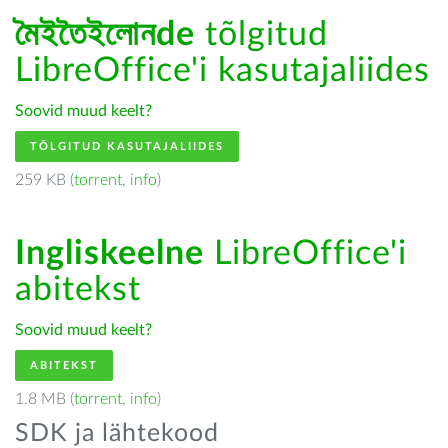
মৈইতৈইলোনde
tõlgitud
LibreOffice'i kasutajaliides
Soovid muud keelt?
TÕLGITUD KASUTAJALIIDES
259 KB (
torrent
,
info
)
Ingliskeelne
LibreOffice'i
abitekst
Soovid muud keelt?
ABITEKST
1.8 MB (
torrent
,
info
)
SDK ja lähtekood