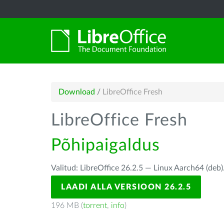
Download
/
LibreOffice Fresh
LibreOffice Fresh
Põhipaigaldus
Valitud: LibreOffice 26.2.5 — Linux Aarch64 (deb)
LAADI ALLA VERSIOON 26.2.5
196 MB (
torrent
,
info
)