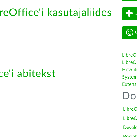
reOffice'i kasutajaliides
D
G
LibreO
LibreOf
How do 
e'i abitekst
System
Extens
Do
LibreO
LibreO
Devel
Portab