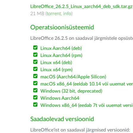
LibreOffice_26.2.5_Linux_aarch64_deb_sdk.tar.gz
21 MB (
torrent
,
info
)
Operatsioonisüsteemid
LibreOffice 26.2.5 on saadaval järgmistele opsüs
Linux Aarch64 (deb)
Linux Aarch64 (rpm)
Linux x64 (deb)
Linux x64 (rpm)
macOS (Aarch64/Apple Silicon)
macOS x86_64 (eeldab 10.14 või uuemat ver
Windows (32 bit, deprecated)
Windows Aarch64
Windows x86_64 (eedab 7t või uuemat versi
Saadaolevad versioonid
LibreOffice'ist on saadaval järgmised versioonid: