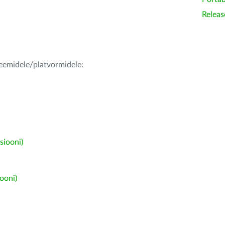
Releas
teemidele/platvormidele:
siooni)
ooni)