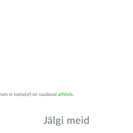
nam ei toetata!) on saadaval
arhiivis
.
Jälgi meid