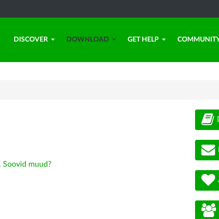
DISCOVER
DOWNLOAD
GET HELP
COMMUNIT
.
Soovid muud?