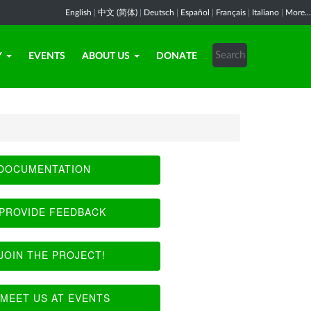
English
|
中文 (简体)
|
Deutsch
|
Español
|
Français
|
Italiano
|
More...
Y
EVENTS
ABOUT US
DONATE
DOCUMENTATION
PROVIDE FEEDBACK
JOIN THE PROJECT!
MEET US AT EVENTS