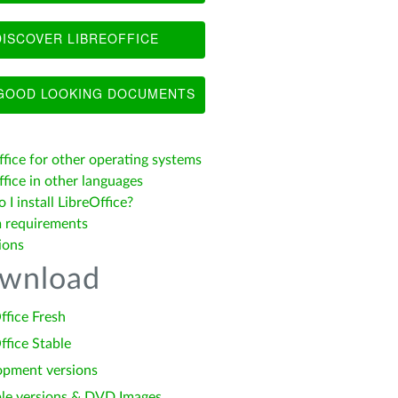
ISCOVER LIBREOFFICE
OOD LOOKING DOCUMENTS
ffice for other operating systems
fice in other languages
I install LibreOffice?
 requirements
ions
wnload
ffice Fresh
ffice Stable
opment versions
le versions & DVD Images