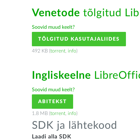
Venetode
tõlgitud Lib
Soovid muud keelt?
TÕLGITUD KASUTAJALIIDES
492 KB (
torrent
,
info
)
Ingliskeelne
LibreOffic
Soovid muud keelt?
ABITEKST
1.8 MB (
torrent
,
info
)
SDK ja lähtekood
Laadi alla SDK