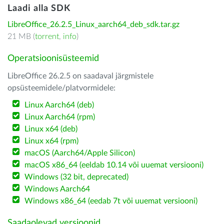
Laadi alla SDK
LibreOffice_26.2.5_Linux_aarch64_deb_sdk.tar.gz
21 MB (
torrent
,
info
)
Operatsioonisüsteemid
LibreOffice 26.2.5 on saadaval järgmistele
opsüsteemidele/platvormidele:
Linux Aarch64 (deb)
Linux Aarch64 (rpm)
Linux x64 (deb)
Linux x64 (rpm)
macOS (Aarch64/Apple Silicon)
macOS x86_64 (eeldab 10.14 või uuemat versiooni)
Windows (32 bit, deprecated)
Windows Aarch64
Windows x86_64 (eedab 7t või uuemat versiooni)
Saadaolevad versioonid