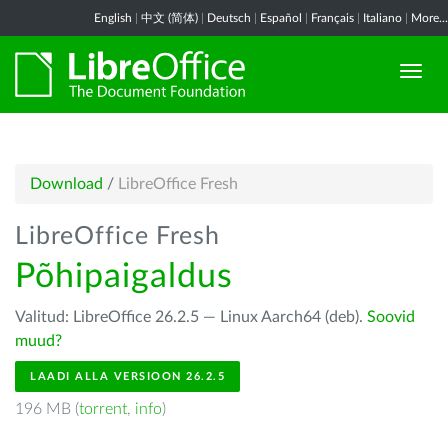
English
|
中文 (简体)
|
Deutsch
|
Español
|
Français
|
Italiano
|
More...
Download
/
LibreOffice Fresh
LibreOffice Fresh
Põhipaigaldus
Valitud: LibreOffice 26.2.5 — Linux Aarch64 (deb).
Soovid
muud?
LAADI ALLA VERSIOON 26.2.5
196 MB (
torrent
,
info
)