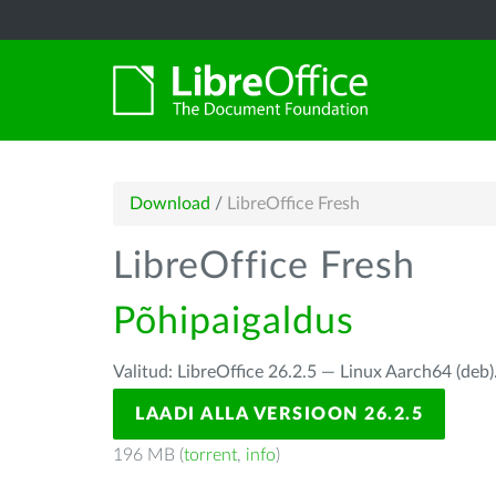
Download
/
LibreOffice Fresh
LibreOffice Fresh
Põhipaigaldus
Valitud: LibreOffice 26.2.5 — Linux Aarch64 (deb)
LAADI ALLA VERSIOON 26.2.5
196 MB (
torrent
,
info
)