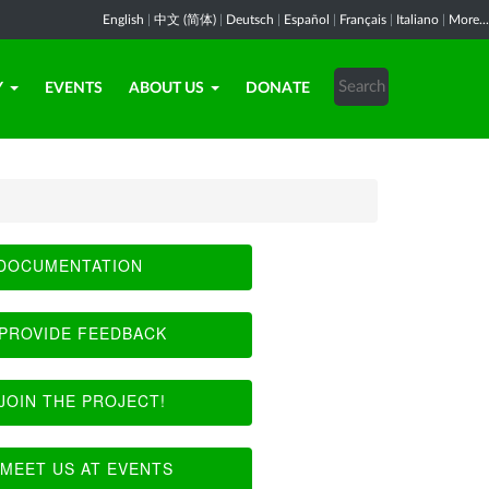
English
|
中文 (简体)
|
Deutsch
|
Español
|
Français
|
Italiano
|
More...
Y
EVENTS
ABOUT US
DONATE
DOCUMENTATION
PROVIDE FEEDBACK
JOIN THE PROJECT!
MEET US AT EVENTS