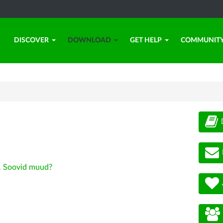
DISCOVER
DOWNLOAD
GET HELP
COMMUNIT
.
Soovid muud?