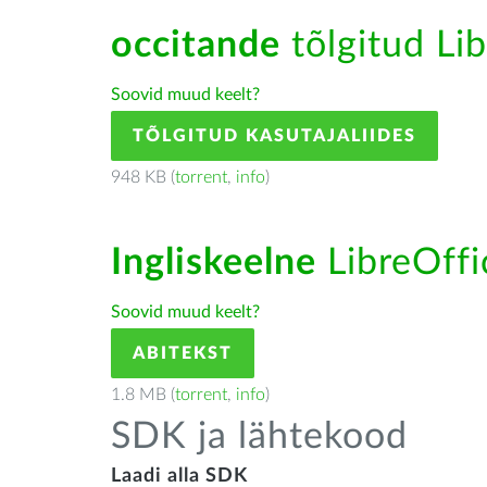
occitande
tõlgitud Lib
Soovid muud keelt?
TÕLGITUD KASUTAJALIIDES
948 KB (
torrent
,
info
)
Ingliskeelne
LibreOffic
Soovid muud keelt?
ABITEKST
1.8 MB (
torrent
,
info
)
SDK ja lähtekood
Laadi alla SDK