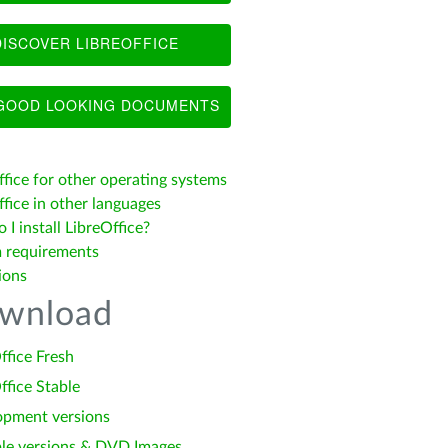
ISCOVER LIBREOFFICE
OOD LOOKING DOCUMENTS
ffice for other operating systems
fice in other languages
I install LibreOffice?
 requirements
ions
wnload
ffice Fresh
ffice Stable
opment versions
le versions & DVD Images