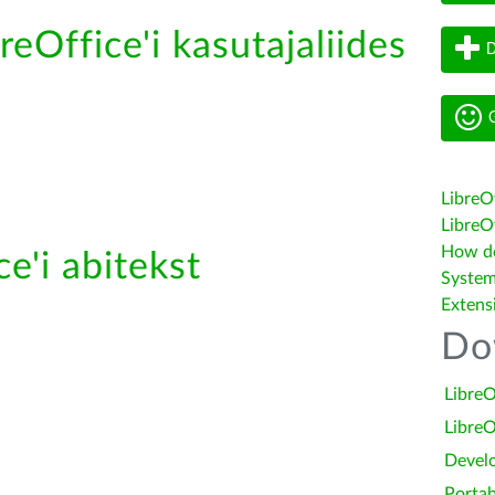
reOffice'i kasutajaliides
D
G
LibreO
LibreOf
How do 
e'i abitekst
System
Extens
Do
LibreO
LibreO
Devel
Portab