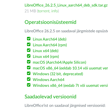
LibreOffice_26.2.5_Linux_aarch64_deb_sdk.tar.gz
21 MB (
torrent
,
info
)
Operatsioonisüsteemid
LibreOffice 26.2.5 on saadaval järgmistele opsüs
Linux Aarch64 (deb)
Linux Aarch64 (rpm)
Linux x64 (deb)
Linux x64 (rpm)
macOS (Aarch64/Apple Silicon)
macOS x86_64 (eeldab 10.14 või uuemat ver
Windows (32 bit, deprecated)
Windows Aarch64
Windows x86_64 (eedab 7t või uuemat versi
Saadaolevad versioonid
LibreOffice'ist on saadaval järgmised versioonid: