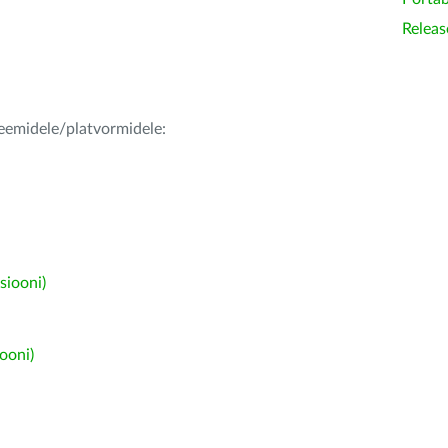
Releas
teemidele/platvormidele:
siooni)
ooni)