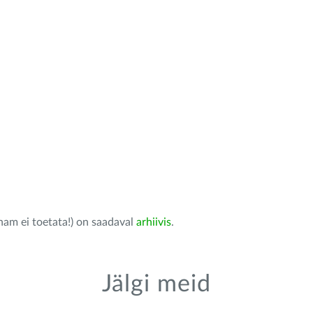
nam ei toetata!) on saadaval
arhiivis
.
Jälgi meid