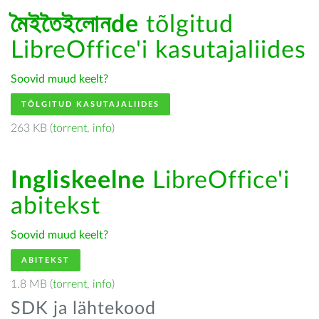
মৈইতৈইলোনde
tõlgitud
LibreOffice'i kasutajaliides
Soovid muud keelt?
TÕLGITUD KASUTAJALIIDES
263 KB (
torrent
,
info
)
Ingliskeelne
LibreOffice'i
abitekst
Soovid muud keelt?
ABITEKST
1.8 MB (
torrent
,
info
)
SDK ja lähtekood