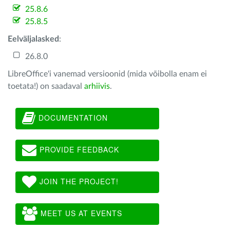
25.8.6
25.8.5
Eelväljalasked
:
26.8.0
LibreOffice'i vanemad versioonid (mida võibolla enam ei
toetata!) on saadaval
arhiivis
.
DOCUMENTATION
PROVIDE FEEDBACK
JOIN THE PROJECT!
MEET US AT EVENTS