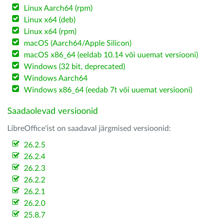
Linux Aarch64 (rpm)
Linux x64 (deb)
Linux x64 (rpm)
macOS (Aarch64/Apple Silicon)
macOS x86_64 (eeldab 10.14 või uuemat versiooni)
Windows (32 bit, deprecated)
Windows Aarch64
Windows x86_64 (eedab 7t või uuemat versiooni)
Saadaolevad versioonid
LibreOffice'ist on saadaval järgmised versioonid:
26.2.5
26.2.4
26.2.3
26.2.2
26.2.1
26.2.0
25.8.7