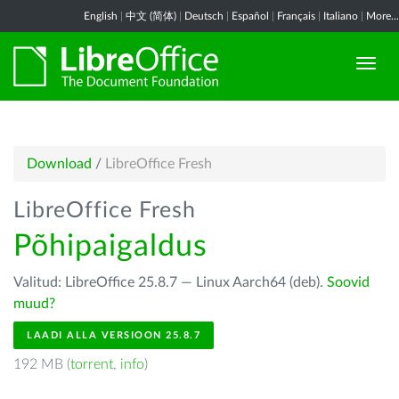
English
|
中文 (简体)
|
Deutsch
|
Español
|
Français
|
Italiano
|
More...
Download
/
LibreOffice Fresh
LibreOffice Fresh
Põhipaigaldus
Valitud: LibreOffice 25.8.7 — Linux Aarch64 (deb).
Soovid
muud?
LAADI ALLA VERSIOON 25.8.7
192 MB (
torrent
,
info
)