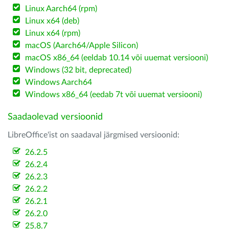
Linux Aarch64 (rpm)
Linux x64 (deb)
Linux x64 (rpm)
macOS (Aarch64/Apple Silicon)
macOS x86_64 (eeldab 10.14 või uuemat versiooni)
Windows (32 bit, deprecated)
Windows Aarch64
Windows x86_64 (eedab 7t või uuemat versiooni)
Saadaolevad versioonid
LibreOffice'ist on saadaval järgmised versioonid:
26.2.5
26.2.4
26.2.3
26.2.2
26.2.1
26.2.0
25.8.7