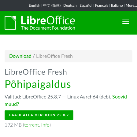
English
|
中文 (简体)
|
Deutsch
|
Español
|
Français
|
Italiano
|
More...
Download
/
LibreOffice Fresh
LibreOffice Fresh
Põhipaigaldus
Valitud: LibreOffice 25.8.7 — Linux Aarch64 (deb).
Soovid
muud?
LAADI ALLA VERSIOON 25.8.7
192 MB (
torrent
,
info
)