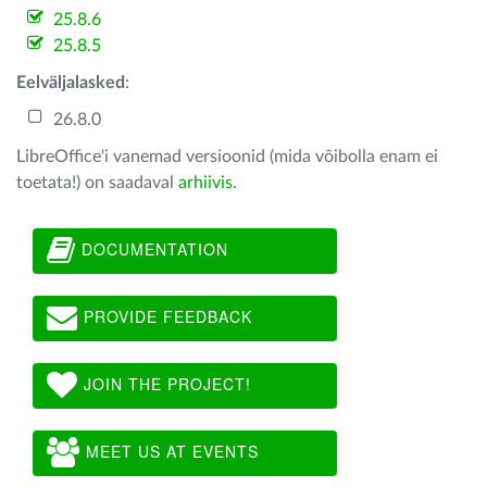
25.8.6
25.8.5
Eelväljalasked
:
26.8.0
LibreOffice'i vanemad versioonid (mida võibolla enam ei
toetata!) on saadaval
arhiivis
.
DOCUMENTATION
PROVIDE FEEDBACK
JOIN THE PROJECT!
MEET US AT EVENTS