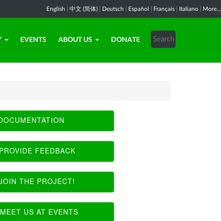
English
|
中文 (简体)
|
Deutsch
|
Español
|
Français
|
Italiano
|
More...
Y
EVENTS
ABOUT US
DONATE
DOCUMENTATION
PROVIDE FEEDBACK
JOIN THE PROJECT!
MEET US AT EVENTS