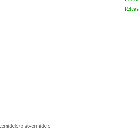
Releas
teemidele/platvormidele: