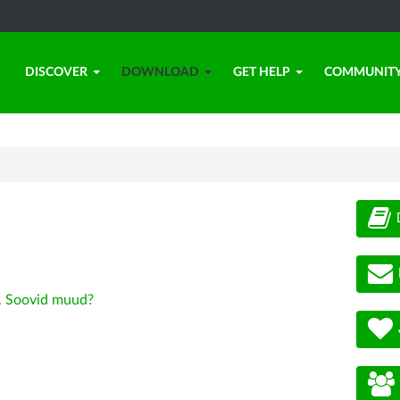
DISCOVER
DOWNLOAD
GET HELP
COMMUNIT
.
Soovid muud?