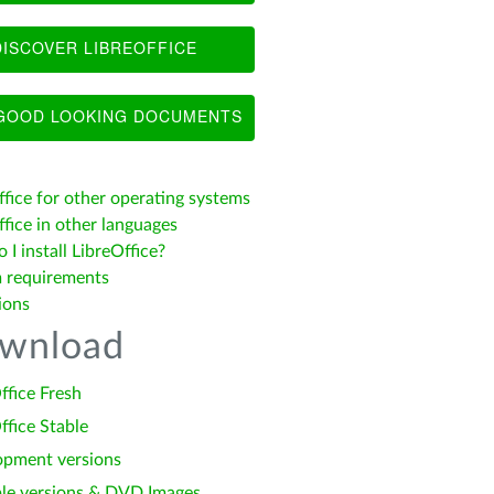
ISCOVER LIBREOFFICE
OOD LOOKING DOCUMENTS
ffice for other operating systems
fice in other languages
I install LibreOffice?
 requirements
ions
wnload
ffice Fresh
ffice Stable
opment versions
le versions & DVD Images