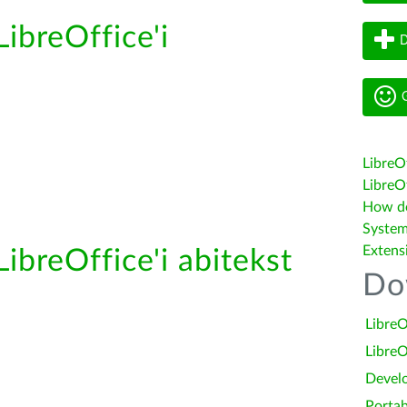
LibreOffice'i
D
G
LibreO
LibreOf
How do 
System
Extens
LibreOffice'i abitekst
Do
LibreO
LibreO
Devel
Portab