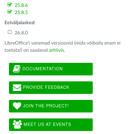
25.8.6
25.8.5
Eelväljalasked
:
26.8.0
LibreOffice'i vanemad versioonid (mida võibolla enam ei
toetata!) on saadaval
arhiivis
.
DOCUMENTATION
PROVIDE FEEDBACK
JOIN THE PROJECT!
MEET US AT EVENTS