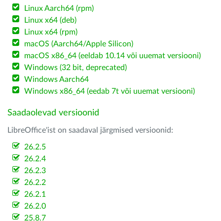
Linux Aarch64 (rpm)
Linux x64 (deb)
Linux x64 (rpm)
macOS (Aarch64/Apple Silicon)
macOS x86_64 (eeldab 10.14 või uuemat versiooni)
Windows (32 bit, deprecated)
Windows Aarch64
Windows x86_64 (eedab 7t või uuemat versiooni)
Saadaolevad versioonid
LibreOffice'ist on saadaval järgmised versioonid:
26.2.5
26.2.4
26.2.3
26.2.2
26.2.1
26.2.0
25.8.7