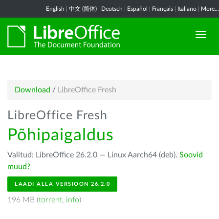
English
|
中文 (简体)
|
Deutsch
|
Español
|
Français
|
Italiano
|
More...
Download
/
LibreOffice Fresh
LibreOffice Fresh
Põhipaigaldus
Valitud: LibreOffice 26.2.0 — Linux Aarch64 (deb).
Soovid
muud?
LAADI ALLA VERSIOON 26.2.0
196 MB (
torrent
,
info
)