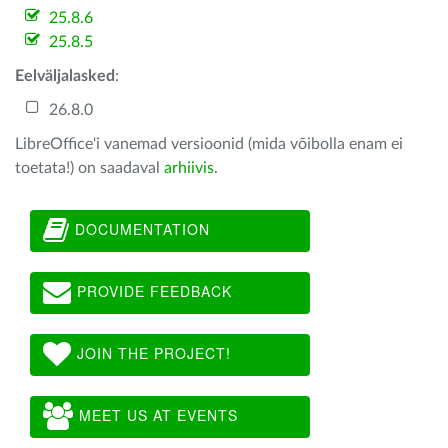
25.8.6
25.8.5
Eelväljalasked
:
26.8.0
LibreOffice'i vanemad versioonid (mida võibolla enam ei
toetata!) on saadaval
arhiivis
.
DOCUMENTATION
PROVIDE FEEDBACK
JOIN THE PROJECT!
MEET US AT EVENTS