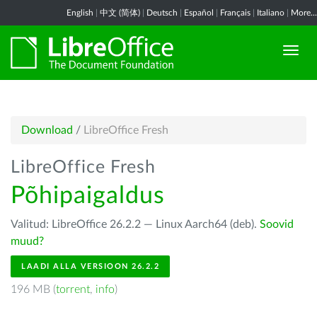
English
|
中文 (简体)
|
Deutsch
|
Español
|
Français
|
Italiano
|
More...
Download
/
LibreOffice Fresh
LibreOffice Fresh
Põhipaigaldus
Valitud: LibreOffice 26.2.2 — Linux Aarch64 (deb).
Soovid
muud?
LAADI ALLA VERSIOON 26.2.2
196 MB (
torrent
,
info
)