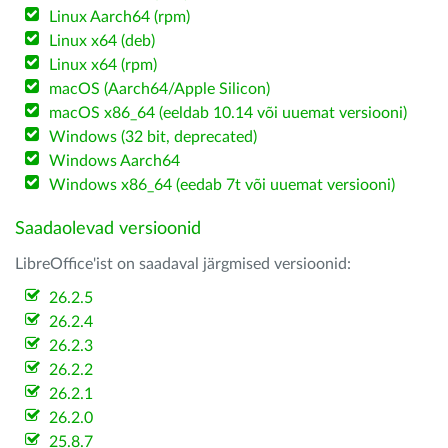
Linux Aarch64 (rpm)
Linux x64 (deb)
Linux x64 (rpm)
macOS (Aarch64/Apple Silicon)
macOS x86_64 (eeldab 10.14 või uuemat versiooni)
Windows (32 bit, deprecated)
Windows Aarch64
Windows x86_64 (eedab 7t või uuemat versiooni)
Saadaolevad versioonid
LibreOffice'ist on saadaval järgmised versioonid:
26.2.5
26.2.4
26.2.3
26.2.2
26.2.1
26.2.0
25.8.7