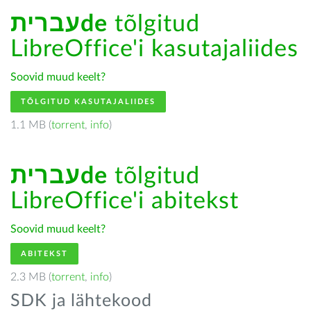
עבריתde
tõlgitud
LibreOffice'i kasutajaliides
Soovid muud keelt?
TÕLGITUD KASUTAJALIIDES
1.1 MB (
torrent
,
info
)
עבריתde
tõlgitud
LibreOffice'i abitekst
Soovid muud keelt?
ABITEKST
2.3 MB (
torrent
,
info
)
SDK ja lähtekood