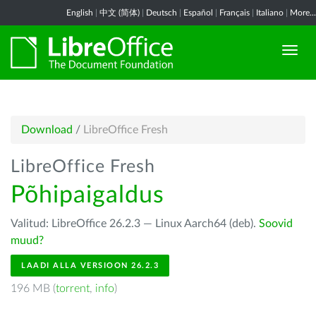
English
|
中文 (简体)
|
Deutsch
|
Español
|
Français
|
Italiano
|
More...
Download
/
LibreOffice Fresh
LibreOffice Fresh
Põhipaigaldus
Valitud: LibreOffice 26.2.3 — Linux Aarch64 (deb).
Soovid
muud?
LAADI ALLA VERSIOON 26.2.3
196 MB (
torrent
,
info
)