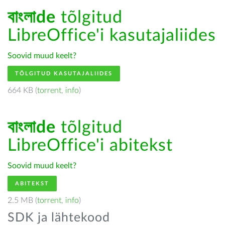
বাংলাde
tõlgitud
LibreOffice'i kasutajaliides
Soovid muud keelt?
TÕLGITUD KASUTAJALIIDES
664 KB (
torrent
,
info
)
বাংলাde
tõlgitud
LibreOffice'i abitekst
Soovid muud keelt?
ABITEKST
2.5 MB (
torrent
,
info
)
SDK ja lähtekood