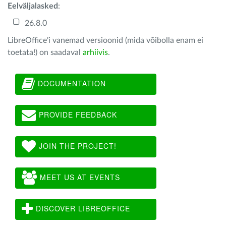
Eelväljalasked
:
26.8.0
LibreOffice'i vanemad versioonid (mida võibolla enam ei
toetata!) on saadaval
arhiivis
.
DOCUMENTATION
PROVIDE FEEDBACK
JOIN THE PROJECT!
MEET US AT EVENTS
DISCOVER LIBREOFFICE