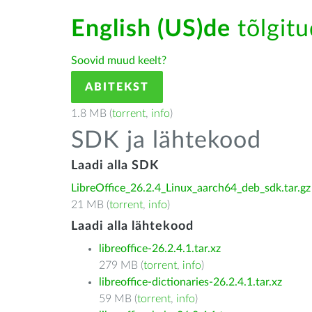
English (US)de
tõlgitu
Soovid muud keelt?
ABITEKST
1.8 MB (
torrent
,
info
)
SDK ja lähtekood
Laadi alla SDK
LibreOffice_26.2.4_Linux_aarch64_deb_sdk.tar.gz
21 MB (
torrent
,
info
)
Laadi alla lähtekood
libreoffice-26.2.4.1.tar.xz
279 MB (
torrent
,
info
)
libreoffice-dictionaries-26.2.4.1.tar.xz
59 MB (
torrent
,
info
)