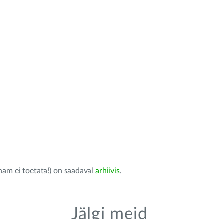
nam ei toetata!) on saadaval
arhiivis
.
Jälgi meid