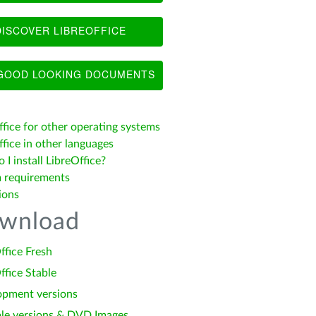
ISCOVER LIBREOFFICE
OOD LOOKING DOCUMENTS
ffice for other operating systems
fice in other languages
I install LibreOffice?
 requirements
ions
wnload
ffice Fresh
ffice Stable
opment versions
le versions & DVD Images