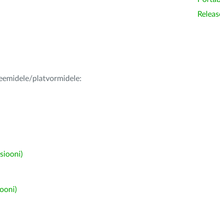
Releas
teemidele/platvormidele:
siooni)
ooni)