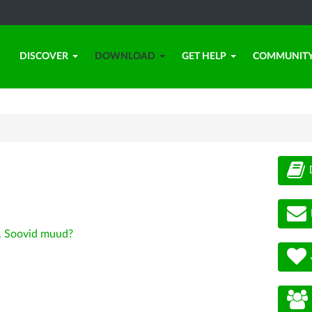
DISCOVER
DOWNLOAD
GET HELP
COMMUNIT
.
Soovid muud?