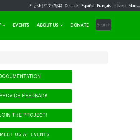
English
|
中文 (简体)
|
Deutsch
|
Español
|
Français
|
Italiano
|
More...
Y
EVENTS
ABOUT US
DONATE
DOCUMENTATION
PROVIDE FEEDBACK
JOIN THE PROJECT!
MEET US AT EVENTS