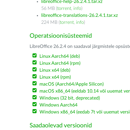
libreoffice-help-26.2.4.1.tar.xz
56 MB (
torrent
,
info
)
libreoffice-translations-26.2.4.1.tar.xz
224 MB (
torrent
,
info
)
Operatsioonisüsteemid
LibreOffice 26.2.4 on saadaval järgmistele opsüs
Linux Aarch64 (deb)
Linux Aarch64 (rpm)
Linux x64 (deb)
Linux x64 (rpm)
macOS (Aarch64/Apple Silicon)
macOS x86_64 (eeldab 10.14 või uuemat ver
Windows (32 bit, deprecated)
Windows Aarch64
Windows x86_64 (eedab 7t või uuemat versi
Saadaolevad versioonid