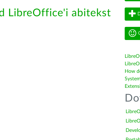
d LibreOffice'i abitekst
D
G
LibreO
LibreOf
How do 
System
Extens
Do
LibreO
LibreO
Devel
Portab