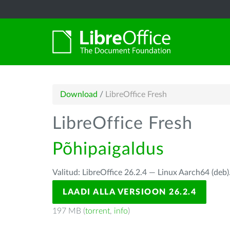
Download
/
LibreOffice Fresh
LibreOffice Fresh
Põhipaigaldus
Valitud: LibreOffice 26.2.4 — Linux Aarch64 (deb)
LAADI ALLA VERSIOON 26.2.4
197 MB (
torrent
,
info
)