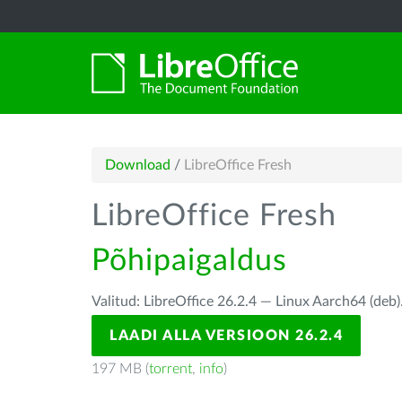
Download
/
LibreOffice Fresh
LibreOffice Fresh
Põhipaigaldus
Valitud: LibreOffice 26.2.4 — Linux Aarch64 (deb)
LAADI ALLA VERSIOON 26.2.4
197 MB (
torrent
,
info
)