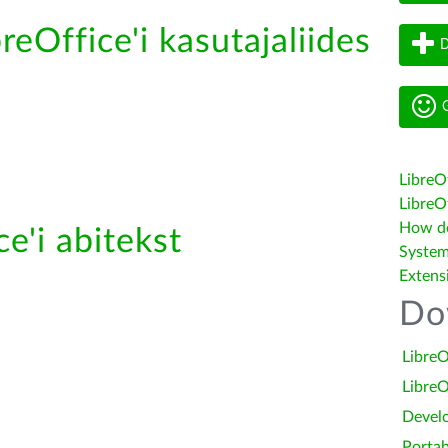
reOffice'i kasutajaliides
D
G
LibreO
LibreOf
How do 
e'i abitekst
System
Extens
Do
LibreO
LibreO
Devel
Portab