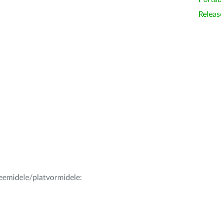
Releas
teemidele/platvormidele: