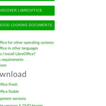
ISCOVER LIBREOFFICE
OOD LOOKING DOCUMENTS
ffice for other operating systems
fice in other languages
I install LibreOffice?
 requirements
ions
wnload
ffice Fresh
ffice Stable
opment versions
le versions & DVD Images