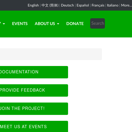
English
|
中文 (简体)
|
Deutsch
|
Español
|
Français
|
Italiano
|
More...
Y
EVENTS
ABOUT US
DONATE
DOCUMENTATION
PROVIDE FEEDBACK
JOIN THE PROJECT!
MEET US AT EVENTS