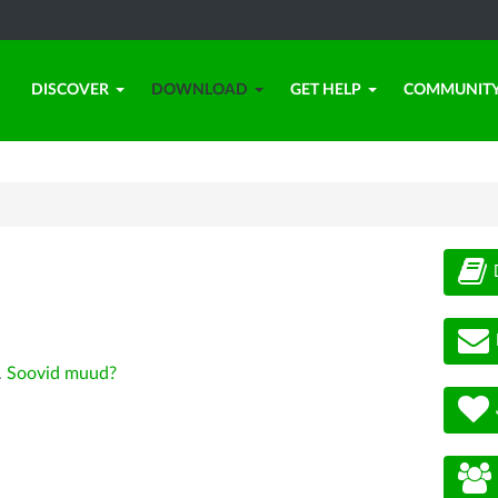
DISCOVER
DOWNLOAD
GET HELP
COMMUNIT
.
Soovid muud?