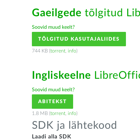
Gaeilgede
tõlgitud Lib
Soovid muud keelt?
TÕLGITUD KASUTAJALIIDES
744 KB (
torrent
,
info
)
Ingliskeelne
LibreOffic
Soovid muud keelt?
ABITEKST
1.8 MB (
torrent
,
info
)
SDK ja lähtekood
Laadi alla SDK