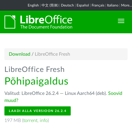
English
|
中文 (简体)
|
Deutsch
|
Español
|
Français
|
Italiano
|
More...
Download
/
LibreOffice Fresh
LibreOffice Fresh
Põhipaigaldus
Valitud: LibreOffice 26.2.4 — Linux Aarch64 (deb).
Soovid
muud?
LAADI ALLA VERSIOON 26.2.4
197 MB (
torrent
,
info
)