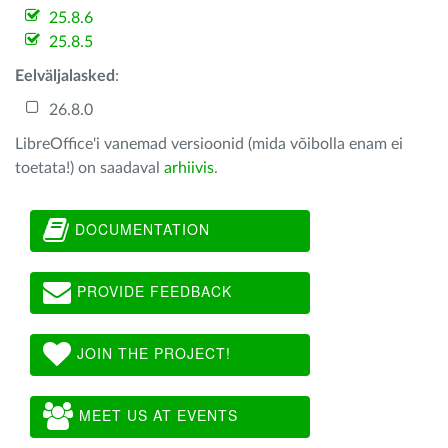
25.8.6
25.8.5
Eelväljalasked
:
26.8.0
LibreOffice'i vanemad versioonid (mida võibolla enam ei
toetata!) on saadaval
arhiivis
.
DOCUMENTATION
PROVIDE FEEDBACK
JOIN THE PROJECT!
MEET US AT EVENTS