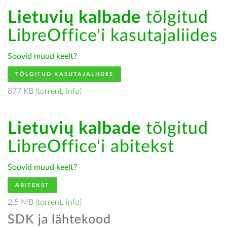
Lietuvių kalbade
tõlgitud
LibreOffice'i kasutajaliides
Soovid muud keelt?
TÕLGITUD KASUTAJALIIDES
877 KB (
torrent
,
info
)
Lietuvių kalbade
tõlgitud
LibreOffice'i abitekst
Soovid muud keelt?
ABITEKST
2.5 MB (
torrent
,
info
)
SDK ja lähtekood