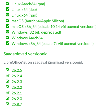
Linux Aarch64 (rpm)
Linux x64 (deb)
Linux x64 (rpm)
macOS (Aarch64/Apple Silicon)
macOS x86_64 (eeldab 10.14 või uuemat versiooni)
Windows (32 bit, deprecated)
Windows Aarch64
Windows x86_64 (eedab 7t või uuemat versiooni)
Saadaolevad versioonid
LibreOffice'ist on saadaval järgmised versioonid:
26.2.5
26.2.4
26.2.3
26.2.2
26.2.1
26.2.0
25.8.7