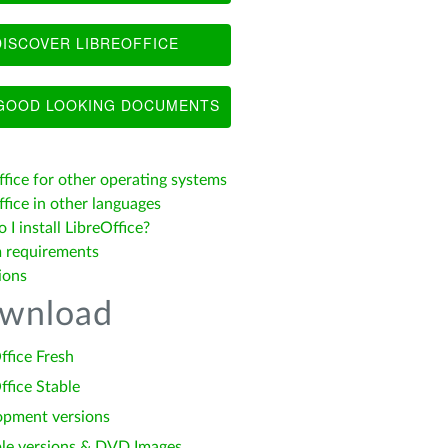
ISCOVER LIBREOFFICE
OOD LOOKING DOCUMENTS
ffice for other operating systems
fice in other languages
I install LibreOffice?
 requirements
ions
wnload
ffice Fresh
ffice Stable
opment versions
le versions & DVD Images