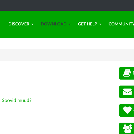
DISCOVER
DOWNLOAD
GET HELP
COMMUNIT
.
Soovid muud?