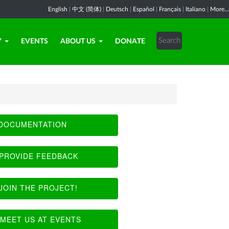
English
|
中文 (简体)
|
Deutsch
|
Español
|
Français
|
Italiano
|
More...
Y
EVENTS
ABOUT US
DONATE
DOCUMENTATION
PROVIDE FEEDBACK
JOIN THE PROJECT!
MEET US AT EVENTS