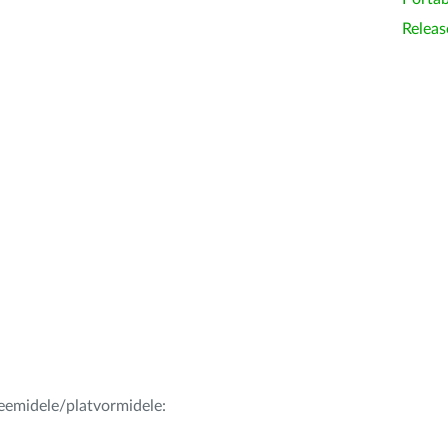
Releas
teemidele/platvormidele: