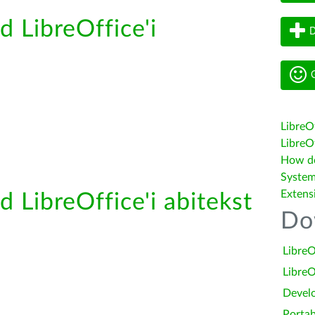
d LibreOffice'i
D
G
LibreO
LibreOf
How do 
System
Extens
d LibreOffice'i abitekst
Do
LibreO
LibreO
Devel
Portab