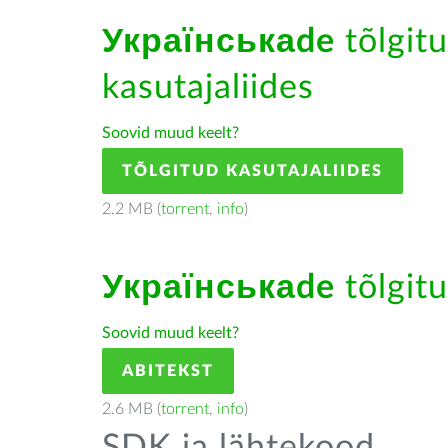
Українськаde
tõlgitu
kasutajaliides
Soovid muud keelt?
TÕLGITUD KASUTAJALIIDES
2.2 MB (
torrent
,
info
)
Українськаde
tõlgitu
Soovid muud keelt?
ABITEKST
2.6 MB (
torrent
,
info
)