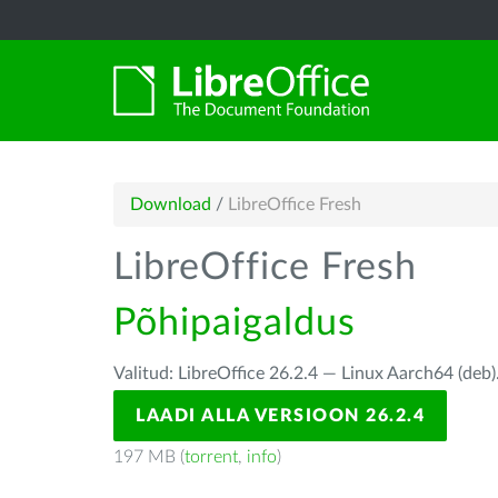
Download
/
LibreOffice Fresh
LibreOffice Fresh
Põhipaigaldus
Valitud: LibreOffice 26.2.4 — Linux Aarch64 (deb)
LAADI ALLA VERSIOON 26.2.4
197 MB (
torrent
,
info
)