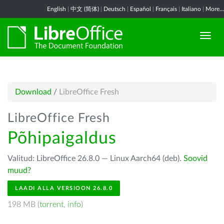
English
|
中文 (简体)
|
Deutsch
|
Español
|
Français
|
Italiano
|
More...
Download
/
LibreOffice Fresh
LibreOffice Fresh
Põhipaigaldus
Valitud: LibreOffice 26.8.0 — Linux Aarch64 (deb).
Soovid
muud?
LAADI ALLA VERSIOON 26.8.0
198 MB (
torrent
,
info
)