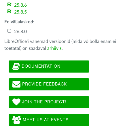
25.8.6
25.8.5
Eelväljalasked
:
26.8.0
LibreOffice'i vanemad versioonid (mida võibolla enam ei
toetata!) on saadaval
arhiivis
.
DOCUMENTATION
PROVIDE FEEDBACK
JOIN THE PROJECT!
MEET US AT EVENTS