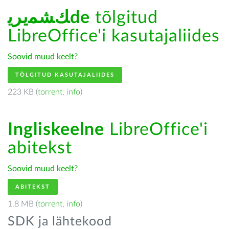
ﻚﺸﻤﻳﺮﻳde
tõlgitud
LibreOffice'i kasutajaliides
Soovid muud keelt?
TÕLGITUD KASUTAJALIIDES
223 KB (
torrent
,
info
)
Ingliskeelne
LibreOffice'i
abitekst
Soovid muud keelt?
ABITEKST
1.8 MB (
torrent
,
info
)
SDK ja lähtekood