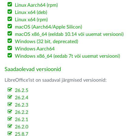
Linux Aarch64 (rpm)
Linux x64 (deb)
Linux x64 (rpm)
macOS (Aarch64/Apple Silicon)
macOS x86_64 (eeldab 10.14 või uuemat versiooni)
Windows (32 bit, deprecated)
Windows Aarch64
Windows x86_64 (eedab 7t või uuemat versiooni)
Saadaolevad versioonid
LibreOffice'ist on saadaval järgmised versioonid:
26.2.5
26.2.4
26.2.3
26.2.2
26.2.1
26.2.0
25.8.7