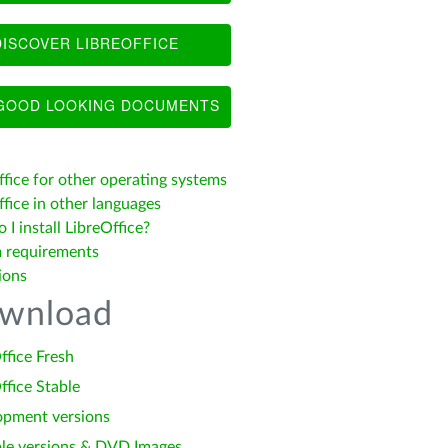
ISCOVER LIBREOFFICE
OOD LOOKING DOCUMENTS
ffice for other operating systems
fice in other languages
I install LibreOffice?
 requirements
ions
wnload
ffice Fresh
ffice Stable
opment versions
le versions & DVD Images