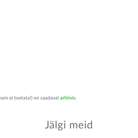
nam ei toetata!) on saadaval
arhiivis
.
Jälgi meid