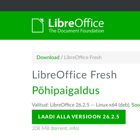
Download
/
LibreOffice Fresh
LibreOffice Fresh
Põhipaigaldus
Valitud: LibreOffice 26.2.5 — Linux x64 (deb).
Soo
LAADI ALLA VERSIOON 26.2.5
208 MB (
torrent
,
info
)