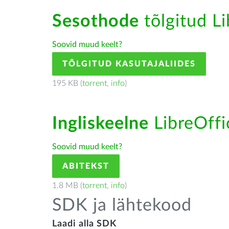
Sesothode
tõlgitud Li
Soovid muud keelt?
TÕLGITUD KASUTAJALIIDES
195 KB (
torrent
,
info
)
Ingliskeelne
LibreOffic
Soovid muud keelt?
ABITEKST
1.8 MB (
torrent
,
info
)
SDK ja lähtekood
Laadi alla SDK