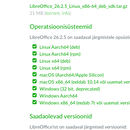
LibreOffice_26.2.5_Linux_x86-64_deb_sdk.tar.gz
21 MB (
torrent
,
info
)
Operatsioonisüsteemid
LibreOffice 26.2.5 on saadaval järgmistele opsüs
Linux Aarch64 (deb)
Linux Aarch64 (rpm)
Linux x64 (deb)
Linux x64 (rpm)
macOS (Aarch64/Apple Silicon)
macOS x86_64 (eeldab 10.14 või uuemat ver
Windows (32 bit, deprecated)
Windows Aarch64
Windows x86_64 (eedab 7t või uuemat versi
Saadaolevad versioonid
LibreOffice'ist on saadaval järgmised versioonid: