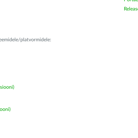
Releas
teemidele/platvormidele:
siooni)
ooni)