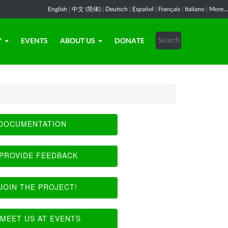
English
|
中文 (简体)
|
Deutsch
|
Español
|
Français
|
Italiano
|
More...
Y
EVENTS
ABOUT US
DONATE
DOCUMENTATION
PROVIDE FEEDBACK
JOIN THE PROJECT!
MEET US AT EVENTS