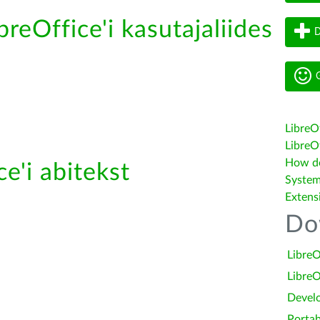
breOffice'i kasutajaliides
D
G
LibreO
LibreOf
How do 
e'i abitekst
System
Extens
Do
LibreO
LibreO
Devel
Portab