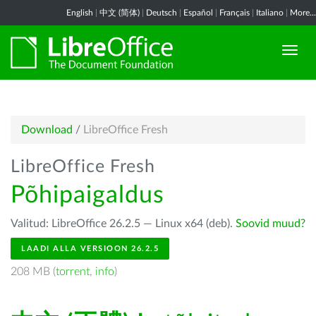
English
|
中文 (简体)
|
Deutsch
|
Español
|
Français
|
Italiano
|
More...
Download
/
LibreOffice Fresh
LibreOffice Fresh
Põhipaigaldus
Valitud: LibreOffice 26.2.5 — Linux x64 (deb).
Soovid muud?
LAADI ALLA VERSIOON 26.2.5
208 MB (
torrent
,
info
)