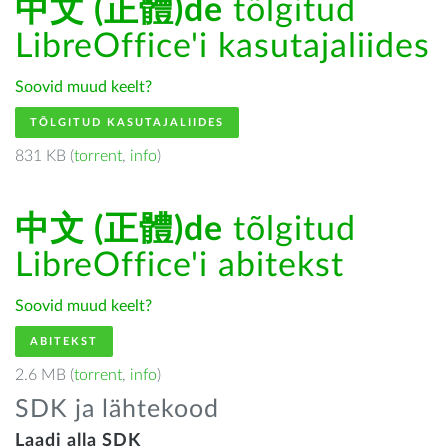
中文 (正體)de
tõlgitud
LibreOffice'i kasutajaliides
Soovid muud keelt?
TÕLGITUD KASUTAJALIIDES
831 KB (
torrent
,
info
)
中文 (正體)de
tõlgitud
LibreOffice'i abitekst
Soovid muud keelt?
ABITEKST
2.6 MB (
torrent
,
info
)
SDK ja lähtekood
Laadi alla SDK