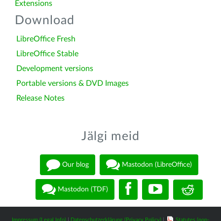
Extensions
Download
LibreOffice Fresh
LibreOffice Stable
Development versions
Portable versions & DVD Images
Release Notes
Jälgi meid
Our blog
Mastodon (LibreOffice)
Mastodon (TDF)
Impressum (Legal Info)
|
Datenschutzerklärung (Privacy Policy)
|
Statutes (non-