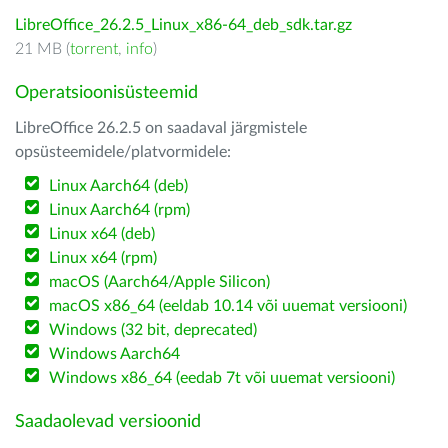
LibreOffice_26.2.5_Linux_x86-64_deb_sdk.tar.gz
21 MB (
torrent
,
info
)
Operatsioonisüsteemid
LibreOffice 26.2.5 on saadaval järgmistele
opsüsteemidele/platvormidele:
Linux Aarch64 (deb)
Linux Aarch64 (rpm)
Linux x64 (deb)
Linux x64 (rpm)
macOS (Aarch64/Apple Silicon)
macOS x86_64 (eeldab 10.14 või uuemat versiooni)
Windows (32 bit, deprecated)
Windows Aarch64
Windows x86_64 (eedab 7t või uuemat versiooni)
Saadaolevad versioonid