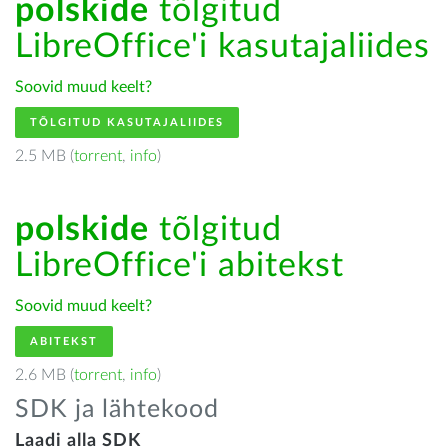
polskide
tõlgitud
LibreOffice'i kasutajaliides
Soovid muud keelt?
TÕLGITUD KASUTAJALIIDES
2.5 MB (
torrent
,
info
)
polskide
tõlgitud
LibreOffice'i abitekst
Soovid muud keelt?
ABITEKST
2.6 MB (
torrent
,
info
)
SDK ja lähtekood
Laadi alla SDK