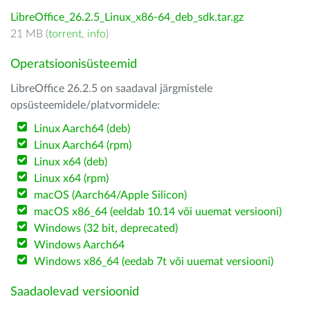
LibreOffice_26.2.5_Linux_x86-64_deb_sdk.tar.gz
21 MB (
torrent
,
info
)
Operatsioonisüsteemid
LibreOffice 26.2.5 on saadaval järgmistele
opsüsteemidele/platvormidele:
Linux Aarch64 (deb)
Linux Aarch64 (rpm)
Linux x64 (deb)
Linux x64 (rpm)
macOS (Aarch64/Apple Silicon)
macOS x86_64 (eeldab 10.14 või uuemat versiooni)
Windows (32 bit, deprecated)
Windows Aarch64
Windows x86_64 (eedab 7t või uuemat versiooni)
Saadaolevad versioonid