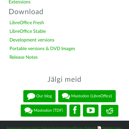
Extensions
Download
LibreOffice Fresh
LibreOffice Stable
Development versions
Portable versions & DVD Images
Release Notes
Jälgi meid
Our blog
Mastodon (LibreOffice)
Mastodon (TDF)
Impressum (Legal Info)
|
Datenschutzerklärung (Privacy Policy)
|
Statutes (non-