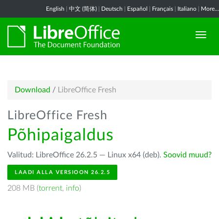
English
|
中文 (简体)
|
Deutsch
|
Español
|
Français
|
Italiano
|
More...
Download
/
LibreOffice Fresh
LibreOffice Fresh
Põhipaigaldus
Valitud: LibreOffice 26.2.5 — Linux x64 (deb).
Soovid muud?
LAADI ALLA VERSIOON 26.2.5
208 MB (
torrent
,
info
)