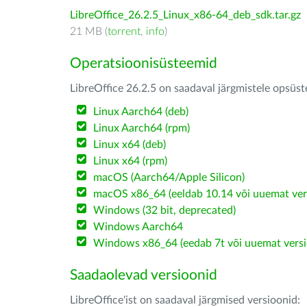
LibreOffice_26.2.5_Linux_x86-64_deb_sdk.tar.gz
21 MB (
torrent
,
info
)
Operatsioonisüsteemid
LibreOffice 26.2.5 on saadaval järgmistele opsüs
Linux Aarch64 (deb)
Linux Aarch64 (rpm)
Linux x64 (deb)
Linux x64 (rpm)
macOS (Aarch64/Apple Silicon)
macOS x86_64 (eeldab 10.14 või uuemat ver
Windows (32 bit, deprecated)
Windows Aarch64
Windows x86_64 (eedab 7t või uuemat versi
Saadaolevad versioonid
LibreOffice'ist on saadaval järgmised versioonid: