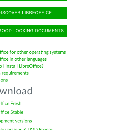
ISCOVER LIBREOFFICE
OOD LOOKING DOCUMENTS
ffice for other operating systems
fice in other languages
I install LibreOffice?
 requirements
ions
wnload
ffice Fresh
ffice Stable
opment versions
le versions & DVD Images