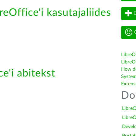
reOffice'i kasutajaliides
D
G
LibreO
LibreOf
How do 
e'i abitekst
System
Extens
Do
LibreO
LibreO
Devel
Portab