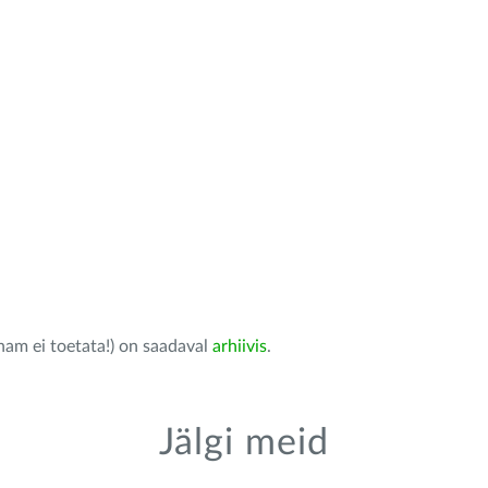
nam ei toetata!) on saadaval
arhiivis
.
Jälgi meid