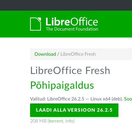
Download
/
LibreOffice Fresh
LibreOffice Fresh
Põhipaigaldus
Valitud: LibreOffice 26.2.5 — Linux x64 (deb).
Soo
LAADI ALLA VERSIOON 26.2.5
208 MB (
torrent
,
info
)