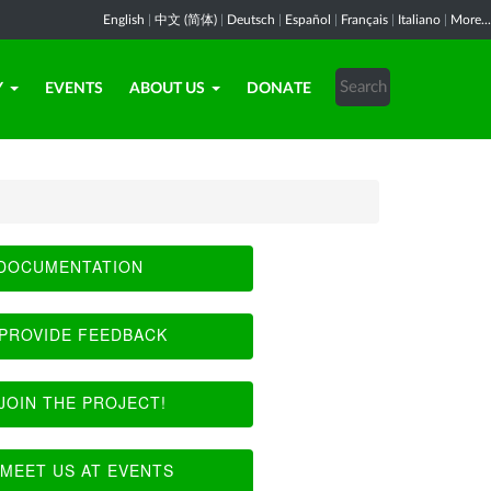
English
|
中文 (简体)
|
Deutsch
|
Español
|
Français
|
Italiano
|
More...
Y
EVENTS
ABOUT US
DONATE
DOCUMENTATION
PROVIDE FEEDBACK
JOIN THE PROJECT!
MEET US AT EVENTS