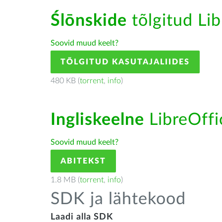
Ślōnskide
tõlgitud Lib
Soovid muud keelt?
TÕLGITUD KASUTAJALIIDES
480 KB (
torrent
,
info
)
Ingliskeelne
LibreOffic
Soovid muud keelt?
ABITEKST
1.8 MB (
torrent
,
info
)
SDK ja lähtekood
Laadi alla SDK