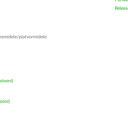
Releas
teemidele/platvormidele:
siooni)
ooni)