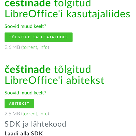
češtinade
tõlgitud
LibreOffice'i kasutajaliides
Soovid muud keelt?
TÕLGITUD KASUTAJALIIDES
2.6 MB (
torrent
,
info
)
češtinade
tõlgitud
LibreOffice'i abitekst
Soovid muud keelt?
ABITEKST
2.5 MB (
torrent
,
info
)
SDK ja lähtekood
Laadi alla SDK