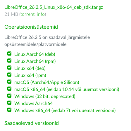
LibreOffice_26.2.5_Linux_x86-64_deb_sdk.tar.gz
21 MB (
torrent
,
info
)
Operatsioonisüsteemid
LibreOffice 26.2.5 on saadaval järgmistele
opsüsteemidele/platvormidele:
Linux Aarch64 (deb)
Linux Aarch64 (rpm)
Linux x64 (deb)
Linux x64 (rpm)
macOS (Aarch64/Apple Silicon)
macOS x86_64 (eeldab 10.14 või uuemat versiooni)
Windows (32 bit, deprecated)
Windows Aarch64
Windows x86_64 (eedab 7t või uuemat versiooni)
Saadaolevad versioonid