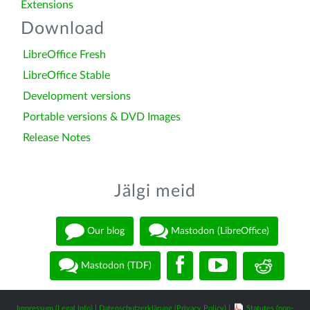
Extensions
Download
LibreOffice Fresh
LibreOffice Stable
Development versions
Portable versions & DVD Images
Release Notes
Jälgi meid
Our blog
Mastodon (LibreOffice)
Mastodon (TDF)
Impressum (Legal Info)
|
Datenschutzerklärung (Privacy Policy)
|
Statutes (non-