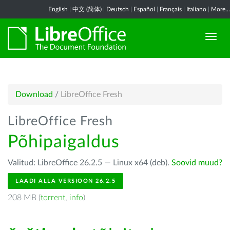
English
|
中文 (简体)
|
Deutsch
|
Español
|
Français
|
Italiano
|
More...
Download
/
LibreOffice Fresh
LibreOffice Fresh
Põhipaigaldus
Valitud: LibreOffice 26.2.5 — Linux x64 (deb).
Soovid muud?
LAADI ALLA VERSIOON 26.2.5
208 MB (
torrent
,
info
)