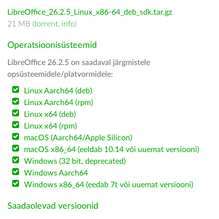
LibreOffice_26.2.5_Linux_x86-64_deb_sdk.tar.gz
21 MB (
torrent
,
info
)
Operatsioonisüsteemid
LibreOffice 26.2.5 on saadaval järgmistele
opsüsteemidele/platvormidele:
Linux Aarch64 (deb)
Linux Aarch64 (rpm)
Linux x64 (deb)
Linux x64 (rpm)
macOS (Aarch64/Apple Silicon)
macOS x86_64 (eeldab 10.14 või uuemat versiooni)
Windows (32 bit, deprecated)
Windows Aarch64
Windows x86_64 (eedab 7t või uuemat versiooni)
Saadaolevad versioonid