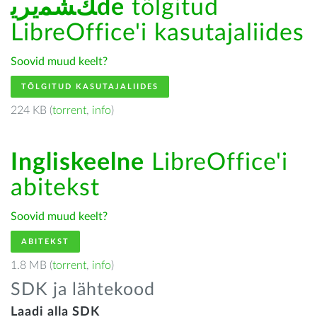
ﻚﺸﻤﻳﺮﻳde
tõlgitud
LibreOffice'i kasutajaliides
Soovid muud keelt?
TÕLGITUD KASUTAJALIIDES
224 KB (
torrent
,
info
)
Ingliskeelne
LibreOffice'i
abitekst
Soovid muud keelt?
ABITEKST
1.8 MB (
torrent
,
info
)
SDK ja lähtekood
Laadi alla SDK