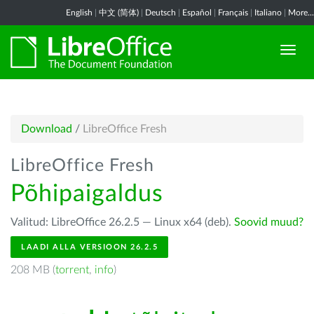
English
|
中文 (简体)
|
Deutsch
|
Español
|
Français
|
Italiano
|
More...
Download
/
LibreOffice Fresh
LibreOffice Fresh
Põhipaigaldus
Valitud: LibreOffice 26.2.5 — Linux x64 (deb).
Soovid muud?
LAADI ALLA VERSIOON 26.2.5
208 MB (
torrent
,
info
)