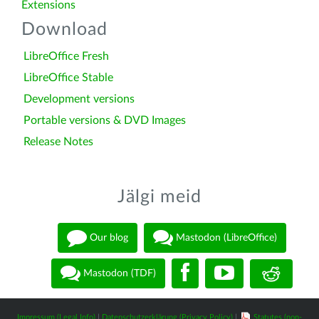
Extensions
Download
LibreOffice Fresh
LibreOffice Stable
Development versions
Portable versions & DVD Images
Release Notes
Jälgi meid
Our blog
Mastodon (LibreOffice)
Mastodon (TDF)
Impressum (Legal Info)
|
Datenschutzerklärung (Privacy Policy)
|
Statutes (non-