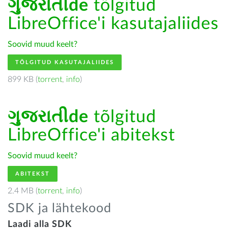
ગુજરાતીde
tõlgitud
LibreOffice'i kasutajaliides
Soovid muud keelt?
TÕLGITUD KASUTAJALIIDES
899 KB (
torrent
,
info
)
ગુજરાતીde
tõlgitud
LibreOffice'i abitekst
Soovid muud keelt?
ABITEKST
2.4 MB (
torrent
,
info
)
SDK ja lähtekood
Laadi alla SDK