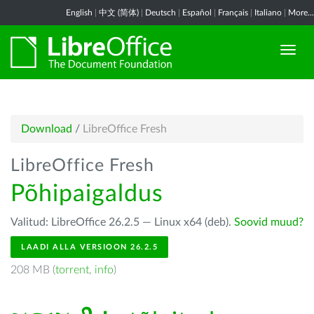
English
|
中文 (简体)
|
Deutsch
|
Español
|
Français
|
Italiano
|
More...
Download
/
LibreOffice Fresh
LibreOffice Fresh
Põhipaigaldus
Valitud: LibreOffice 26.2.5 — Linux x64 (deb).
Soovid muud?
LAADI ALLA VERSIOON 26.2.5
208 MB (
torrent
,
info
)