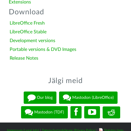
Extensions
Download
LibreOffice Fresh
LibreOffice Stable
Development versions
Portable versions & DVD Images
Release Notes
Jälgi meid
Our blog
Mastodon (LibreOffice)
Mastodon (TDF)
Impressum (Legal Info)
|
Datenschutzerklärung (Privacy Policy)
|
Statutes (non-