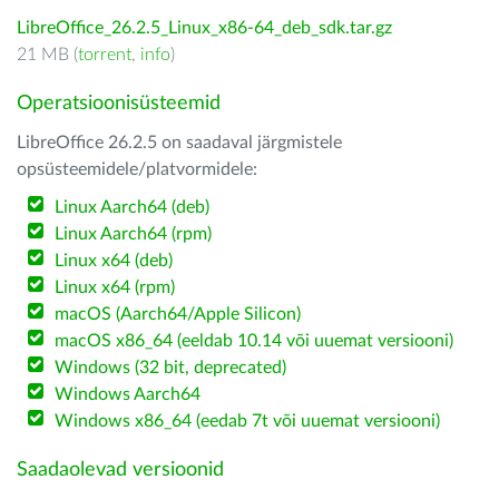
LibreOffice_26.2.5_Linux_x86-64_deb_sdk.tar.gz
21 MB (
torrent
,
info
)
Operatsioonisüsteemid
LibreOffice 26.2.5 on saadaval järgmistele
opsüsteemidele/platvormidele:
Linux Aarch64 (deb)
Linux Aarch64 (rpm)
Linux x64 (deb)
Linux x64 (rpm)
macOS (Aarch64/Apple Silicon)
macOS x86_64 (eeldab 10.14 või uuemat versiooni)
Windows (32 bit, deprecated)
Windows Aarch64
Windows x86_64 (eedab 7t või uuemat versiooni)
Saadaolevad versioonid