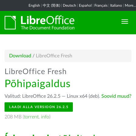
English
|
中文 (简体)
|
Deutsch
|
Español
|
Français
|
Italiano
|
More...
Download
/
LibreOffice Fresh
LibreOffice Fresh
Põhipaigaldus
Valitud: LibreOffice 26.2.5 — Linux x64 (deb).
Soovid muud?
LAADI ALLA VERSIOON 26.2.5
208 MB (
torrent
,
info
)