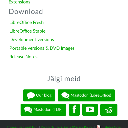
Extensions
Download
LibreOffice Fresh
LibreOffice Stable
Development versions
Portable versions & DVD Images
Release Notes
Jälgi meid
Our blog
Mastodon (LibreOffice)
Mastodon (TDF)
Impressum (Legal Info)
|
Datenschutzerklärung (Privacy Policy)
|
Statutes (non-