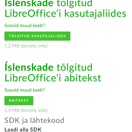
Íslenskade
tõlgitud
LibreOffice'i kasutajaliides
Soovid muud keelt?
TÕLGITUD KASUTAJALIIDES
1.2 MB (
torrent
,
info
)
Íslenskade
tõlgitud
LibreOffice'i abitekst
Soovid muud keelt?
ABITEKST
2.4 MB (
torrent
,
info
)
SDK ja lähtekood
Laadi alla SDK