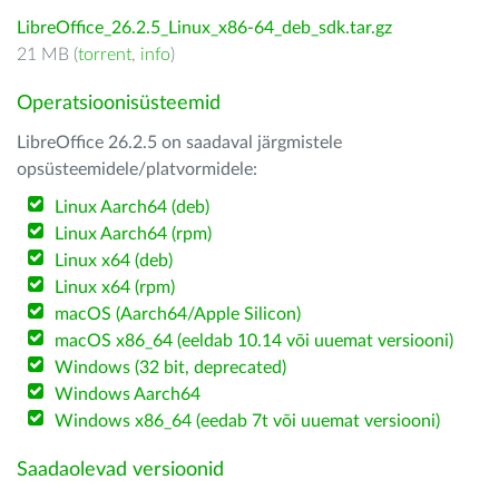
LibreOffice_26.2.5_Linux_x86-64_deb_sdk.tar.gz
21 MB (
torrent
,
info
)
Operatsioonisüsteemid
LibreOffice 26.2.5 on saadaval järgmistele
opsüsteemidele/platvormidele:
Linux Aarch64 (deb)
Linux Aarch64 (rpm)
Linux x64 (deb)
Linux x64 (rpm)
macOS (Aarch64/Apple Silicon)
macOS x86_64 (eeldab 10.14 või uuemat versiooni)
Windows (32 bit, deprecated)
Windows Aarch64
Windows x86_64 (eedab 7t või uuemat versiooni)
Saadaolevad versioonid