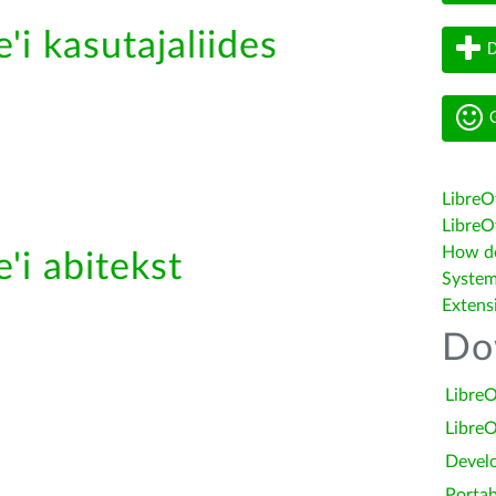
'i kasutajaliides
D
G
LibreO
LibreOf
How do 
'i abitekst
System
Extens
Do
LibreO
LibreO
Devel
Portab