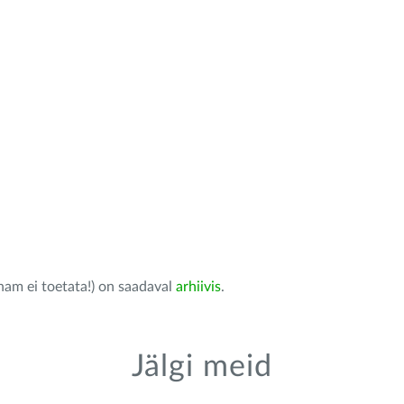
nam ei toetata!) on saadaval
arhiivis
.
Jälgi meid