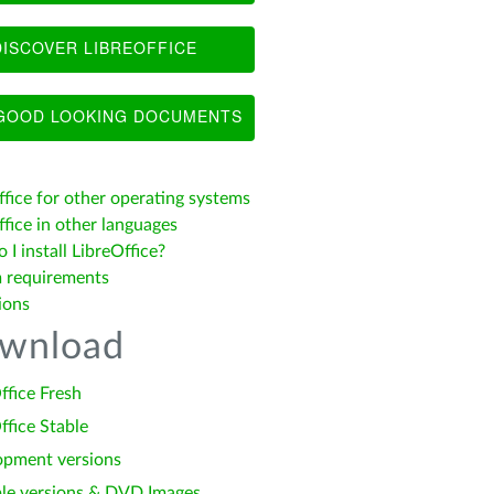
ISCOVER LIBREOFFICE
OOD LOOKING DOCUMENTS
ffice for other operating systems
fice in other languages
I install LibreOffice?
 requirements
ions
wnload
ffice Fresh
ffice Stable
opment versions
le versions & DVD Images