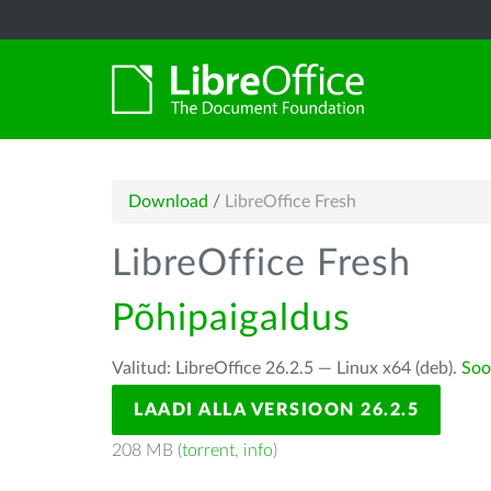
Download
/
LibreOffice Fresh
LibreOffice Fresh
Põhipaigaldus
Valitud: LibreOffice 26.2.5 — Linux x64 (deb).
Soo
LAADI ALLA VERSIOON 26.2.5
208 MB (
torrent
,
info
)