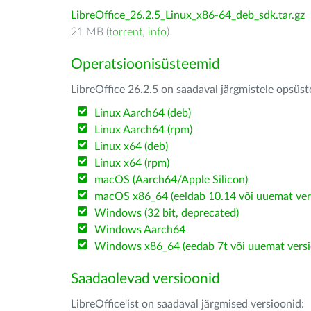
LibreOffice_26.2.5_Linux_x86-64_deb_sdk.tar.gz
21 MB (
torrent
,
info
)
Operatsioonisüsteemid
LibreOffice 26.2.5 on saadaval järgmistele opsüs
Linux Aarch64 (deb)
Linux Aarch64 (rpm)
Linux x64 (deb)
Linux x64 (rpm)
macOS (Aarch64/Apple Silicon)
macOS x86_64 (eeldab 10.14 või uuemat ver
Windows (32 bit, deprecated)
Windows Aarch64
Windows x86_64 (eedab 7t või uuemat versi
Saadaolevad versioonid
LibreOffice'ist on saadaval järgmised versioonid: