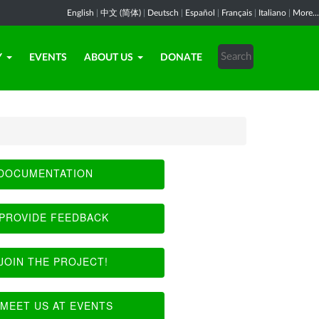
English
|
中文 (简体)
|
Deutsch
|
Español
|
Français
|
Italiano
|
More...
Y
EVENTS
ABOUT US
DONATE
DOCUMENTATION
PROVIDE FEEDBACK
JOIN THE PROJECT!
MEET US AT EVENTS