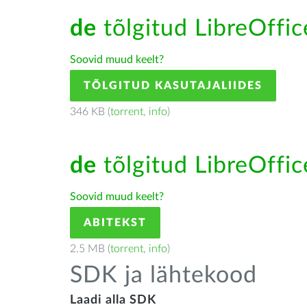
de
tõlgitud LibreOffice
Soovid muud keelt?
TÕLGITUD KASUTAJALIIDES
346 KB (
torrent
,
info
)
de
tõlgitud LibreOffice
Soovid muud keelt?
ABITEKST
2.5 MB (
torrent
,
info
)
SDK ja lähtekood
Laadi alla SDK