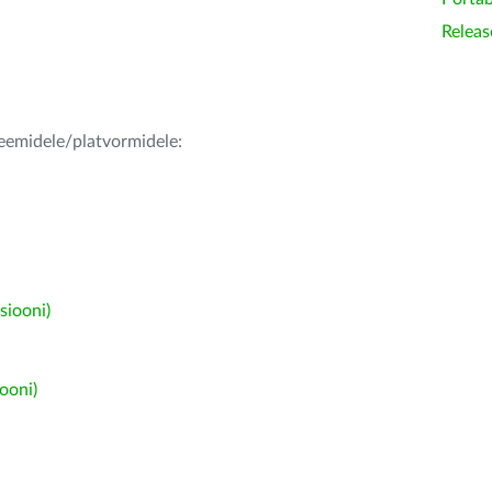
Releas
teemidele/platvormidele:
siooni)
ooni)