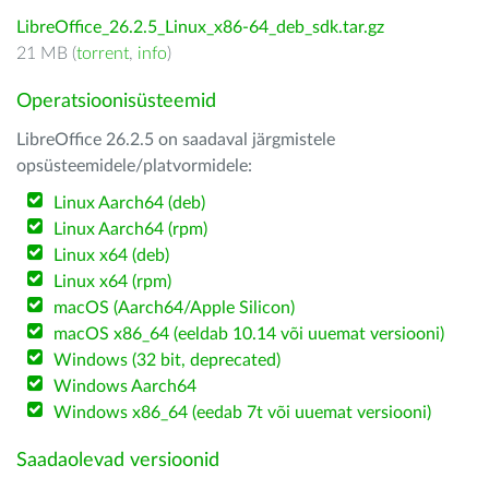
LibreOffice_26.2.5_Linux_x86-64_deb_sdk.tar.gz
21 MB (
torrent
,
info
)
Operatsioonisüsteemid
LibreOffice 26.2.5 on saadaval järgmistele
opsüsteemidele/platvormidele:
Linux Aarch64 (deb)
Linux Aarch64 (rpm)
Linux x64 (deb)
Linux x64 (rpm)
macOS (Aarch64/Apple Silicon)
macOS x86_64 (eeldab 10.14 või uuemat versiooni)
Windows (32 bit, deprecated)
Windows Aarch64
Windows x86_64 (eedab 7t või uuemat versiooni)
Saadaolevad versioonid