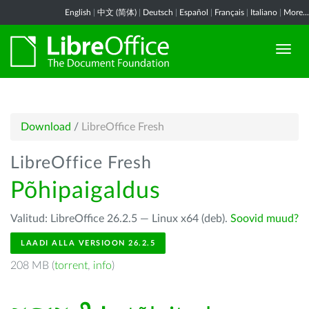
English
|
中文 (简体)
|
Deutsch
|
Español
|
Français
|
Italiano
|
More...
Download
/
LibreOffice Fresh
LibreOffice Fresh
Põhipaigaldus
Valitud: LibreOffice 26.2.5 — Linux x64 (deb).
Soovid muud?
LAADI ALLA VERSIOON 26.2.5
208 MB (
torrent
,
info
)