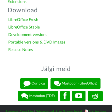
Extensions
Download
LibreOffice Fresh
LibreOffice Stable
Development versions
Portable versions & DVD Images
Release Notes
Jälgi meid
Our blog
Mastodon (LibreOffice)
Mastodon (TDF)
Impressum (Legal Info)
|
Datenschutzerklärung (Privacy Policy)
|
Statutes (non-