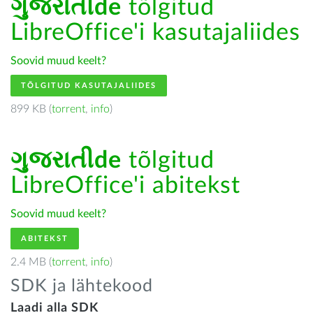
ગુજરાતીde
tõlgitud
LibreOffice'i kasutajaliides
Soovid muud keelt?
TÕLGITUD KASUTAJALIIDES
899 KB (
torrent
,
info
)
ગુજરાતીde
tõlgitud
LibreOffice'i abitekst
Soovid muud keelt?
ABITEKST
2.4 MB (
torrent
,
info
)
SDK ja lähtekood
Laadi alla SDK