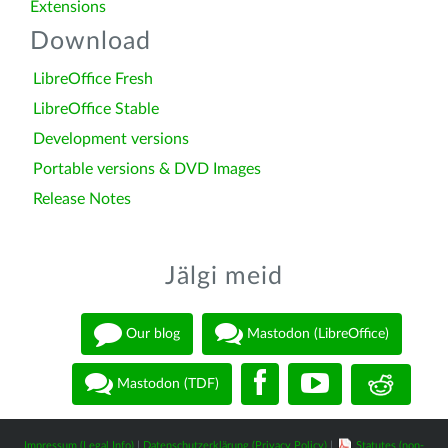
Extensions
Download
LibreOffice Fresh
LibreOffice Stable
Development versions
Portable versions & DVD Images
Release Notes
Jälgi meid
Our blog
Mastodon (LibreOffice)
Mastodon (TDF)
Impressum (Legal Info)
|
Datenschutzerklärung (Privacy Policy)
|
Statutes (non-