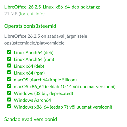
LibreOffice_26.2.5_Linux_x86-64_deb_sdk.tar.gz
21 MB (
torrent
,
info
)
Operatsioonisüsteemid
LibreOffice 26.2.5 on saadaval järgmistele
opsüsteemidele/platvormidele:
Linux Aarch64 (deb)
Linux Aarch64 (rpm)
Linux x64 (deb)
Linux x64 (rpm)
macOS (Aarch64/Apple Silicon)
macOS x86_64 (eeldab 10.14 või uuemat versiooni)
Windows (32 bit, deprecated)
Windows Aarch64
Windows x86_64 (eedab 7t või uuemat versiooni)
Saadaolevad versioonid