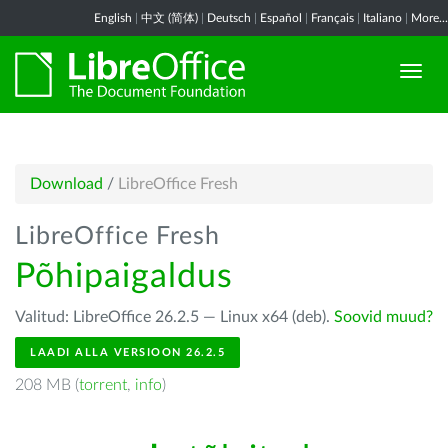
English
|
中文 (简体)
|
Deutsch
|
Español
|
Français
|
Italiano
|
More...
Download
/
LibreOffice Fresh
LibreOffice Fresh
Põhipaigaldus
Valitud: LibreOffice 26.2.5 — Linux x64 (deb).
Soovid muud?
LAADI ALLA VERSIOON 26.2.5
208 MB (
torrent
,
info
)