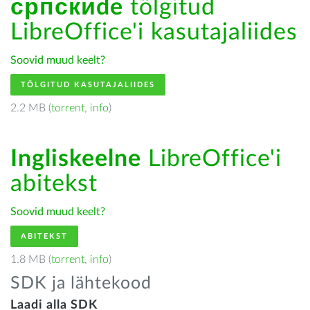
српскиde
tõlgitud
LibreOffice'i kasutajaliides
Soovid muud keelt?
TÕLGITUD KASUTAJALIIDES
2.2 MB (
torrent
,
info
)
Ingliskeelne
LibreOffice'i
abitekst
Soovid muud keelt?
ABITEKST
1.8 MB (
torrent
,
info
)
SDK ja lähtekood
Laadi alla SDK