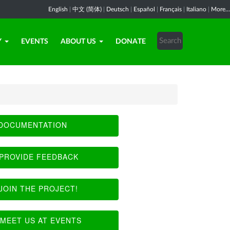
English
|
中文 (简体)
|
Deutsch
|
Español
|
Français
|
Italiano
|
More...
Y
EVENTS
ABOUT US
DONATE
DOCUMENTATION
PROVIDE FEEDBACK
JOIN THE PROJECT!
MEET US AT EVENTS