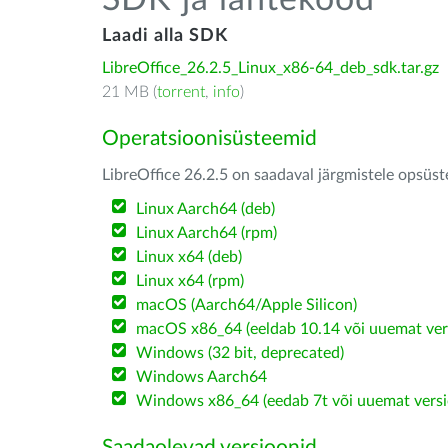
SDK ja lähtekood
Laadi alla SDK
LibreOffice_26.2.5_Linux_x86-64_deb_sdk.tar.gz
21 MB (
torrent
,
info
)
Operatsioonisüsteemid
LibreOffice 26.2.5 on saadaval järgmistele opsüs
Linux Aarch64 (deb)
Linux Aarch64 (rpm)
Linux x64 (deb)
Linux x64 (rpm)
macOS (Aarch64/Apple Silicon)
macOS x86_64 (eeldab 10.14 või uuemat ver
Windows (32 bit, deprecated)
Windows Aarch64
Windows x86_64 (eedab 7t või uuemat versi
Saadaolevad versioonid