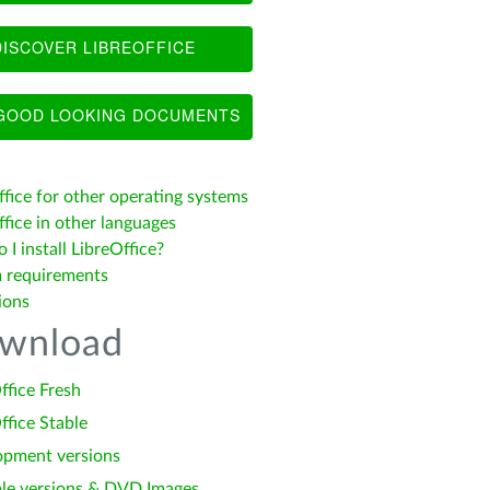
ISCOVER LIBREOFFICE
OOD LOOKING DOCUMENTS
ffice for other operating systems
fice in other languages
I install LibreOffice?
 requirements
ions
wnload
ffice Fresh
ffice Stable
opment versions
le versions & DVD Images