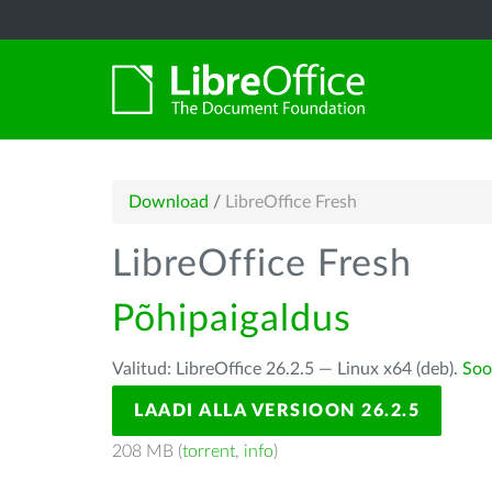
Download
/
LibreOffice Fresh
LibreOffice Fresh
Põhipaigaldus
Valitud: LibreOffice 26.2.5 — Linux x64 (deb).
Soo
LAADI ALLA VERSIOON 26.2.5
208 MB (
torrent
,
info
)