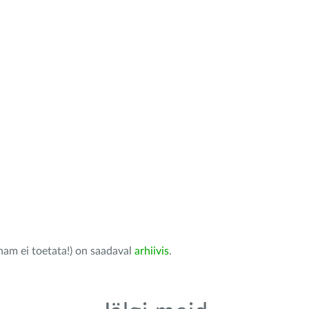
nam ei toetata!) on saadaval
arhiivis
.