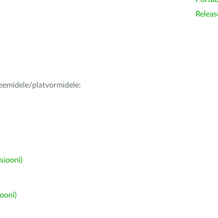
Releas
teemidele/platvormidele:
siooni)
ooni)