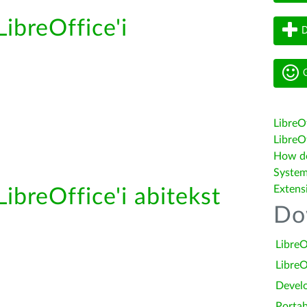
LibreOffice'i
D
G
LibreO
LibreOf
How do 
System
Extens
LibreOffice'i abitekst
Do
LibreO
LibreO
Devel
Portab