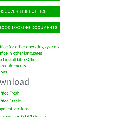
ISCOVER LIBREOFFICE
OOD LOOKING DOCUMENTS
ffice for other operating systems
fice in other languages
I install LibreOffice?
 requirements
ions
wnload
ffice Fresh
ffice Stable
opment versions
le versions & DVD Images