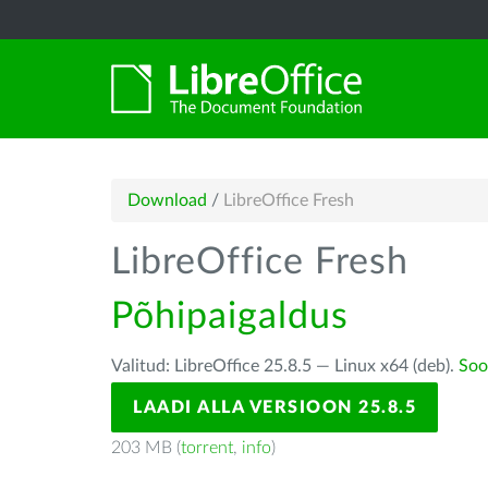
Download
/
LibreOffice Fresh
LibreOffice Fresh
Põhipaigaldus
Valitud: LibreOffice 25.8.5 — Linux x64 (deb).
Soo
LAADI ALLA VERSIOON 25.8.5
203 MB (
torrent
,
info
)