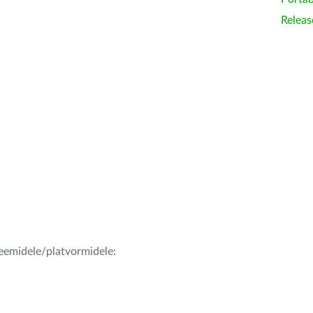
Releas
teemidele/platvormidele: