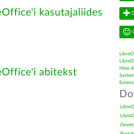
Office'i kasutajaliides
D
G
LibreO
LibreOf
How do 
Office'i abitekst
System
Extens
Do
LibreO
LibreO
Devel
Portab