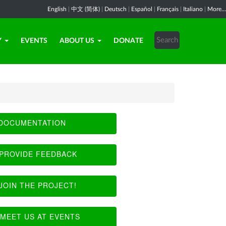
English
|
中文 (简体)
|
Deutsch
|
Español
|
Français
|
Italiano
|
More...
Y
EVENTS
ABOUT US
DONATE
DOCUMENTATION
PROVIDE FEEDBACK
JOIN THE PROJECT!
MEET US AT EVENTS