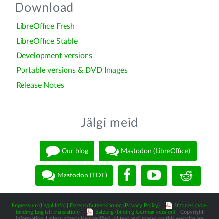
Download
LibreOffice Fresh
LibreOffice Stable
Development versions
Portable versions & DVD Images
Release Notes
Jälgi meid
Our blog
Mastodon (LibreOffice)
Mastodon (TDF)
Impressum (Legal Info)
|
Datenschutzerklärung (Privacy Policy)
|
Statutes (non-
binding English translation)
-
Satzung (binding German version)
| Copyright
information: Unless otherwise specified, all text and images on this website are