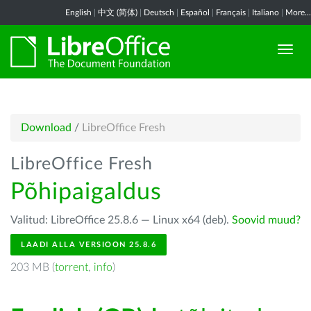
English
|
中文 (简体)
|
Deutsch
|
Español
|
Français
|
Italiano
|
More...
Download
/
LibreOffice Fresh
LibreOffice Fresh
Põhipaigaldus
Valitud: LibreOffice 25.8.6 — Linux x64 (deb).
Soovid muud?
LAADI ALLA VERSIOON 25.8.6
203 MB (
torrent
,
info
)