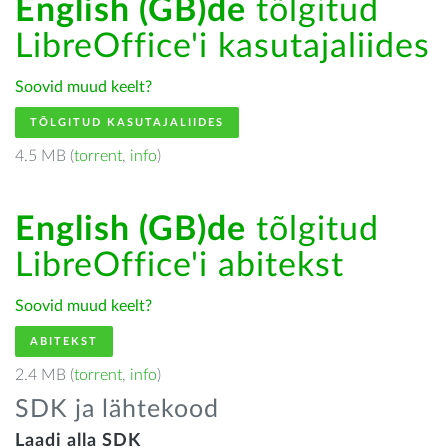
English (GB)de
tõlgitud
LibreOffice'i kasutajaliides
Soovid muud keelt?
TÕLGITUD KASUTAJALIIDES
4.5 MB (
torrent
,
info
)
English (GB)de
tõlgitud
LibreOffice'i abitekst
Soovid muud keelt?
ABITEKST
2.4 MB (
torrent
,
info
)
SDK ja lähtekood
Laadi alla SDK