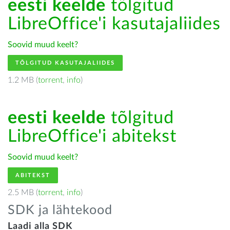
eesti keelde
tõlgitud
LibreOffice'i kasutajaliides
Soovid muud keelt?
TÕLGITUD KASUTAJALIIDES
1.2 MB (
torrent
,
info
)
eesti keelde
tõlgitud
LibreOffice'i abitekst
Soovid muud keelt?
ABITEKST
2.5 MB (
torrent
,
info
)
SDK ja lähtekood
Laadi alla SDK