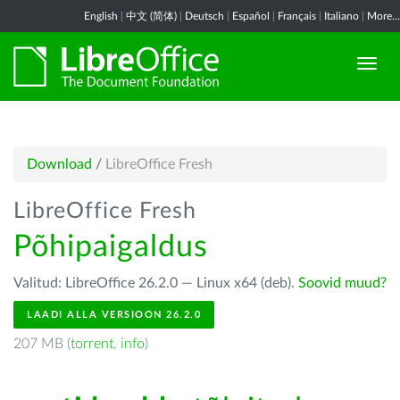
English
|
中文 (简体)
|
Deutsch
|
Español
|
Français
|
Italiano
|
More...
Download
/
LibreOffice Fresh
LibreOffice Fresh
Põhipaigaldus
Valitud: LibreOffice 26.2.0 — Linux x64 (deb).
Soovid muud?
LAADI ALLA VERSIOON 26.2.0
207 MB (
torrent
,
info
)