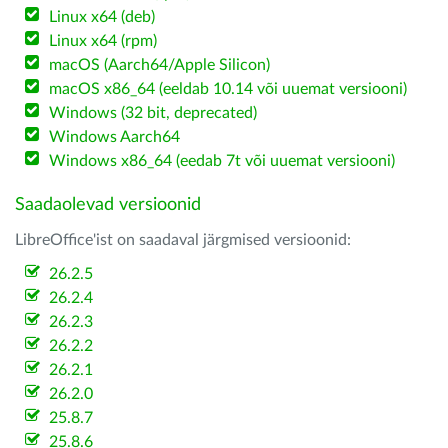
Linux x64 (deb)
Linux x64 (rpm)
macOS (Aarch64/Apple Silicon)
macOS x86_64 (eeldab 10.14 või uuemat versiooni)
Windows (32 bit, deprecated)
Windows Aarch64
Windows x86_64 (eedab 7t või uuemat versiooni)
Saadaolevad versioonid
LibreOffice'ist on saadaval järgmised versioonid:
26.2.5
26.2.4
26.2.3
26.2.2
26.2.1
26.2.0
25.8.7
25.8.6