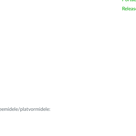
Releas
teemidele/platvormidele: