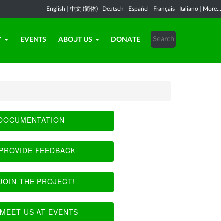
English
|
中文 (简体)
|
Deutsch
|
Español
|
Français
|
Italiano
|
More...
Y
EVENTS
ABOUT US
DONATE
DOCUMENTATION
PROVIDE FEEDBACK
JOIN THE PROJECT!
MEET US AT EVENTS