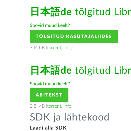
日本語de
tõlgitud Libr
Soovid muud keelt?
TÕLGITUD KASUTAJALIIDES
744 KB (
torrent
,
info
)
日本語de
tõlgitud Libr
Soovid muud keelt?
ABITEKST
2.8 MB (
torrent
,
info
)
SDK ja lähtekood
Laadi alla SDK