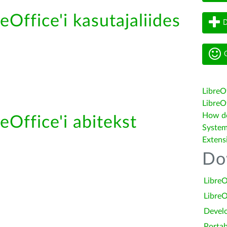
eOffice'i kasutajaliides
D
G
LibreO
LibreOf
How do 
eOffice'i abitekst
System
Extens
Do
LibreO
LibreO
Devel
Portab