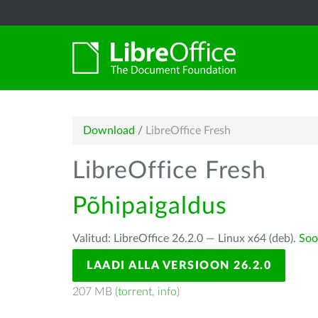
Download
/
LibreOffice Fresh
LibreOffice Fresh
Põhipaigaldus
Valitud: LibreOffice 26.2.0 — Linux x64 (deb).
Soo
LAADI ALLA VERSIOON 26.2.0
207 MB (
torrent
,
info
)