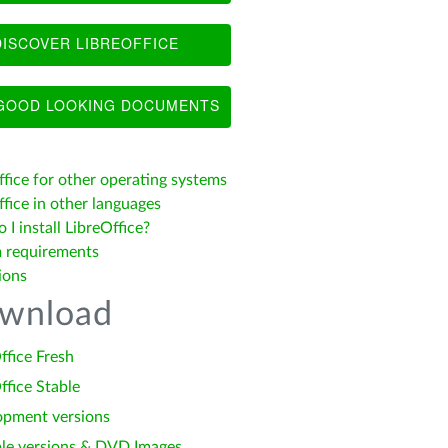
ISCOVER LIBREOFFICE
OOD LOOKING DOCUMENTS
ffice for other operating systems
fice in other languages
I install LibreOffice?
 requirements
ions
wnload
ffice Fresh
ffice Stable
opment versions
le versions & DVD Images