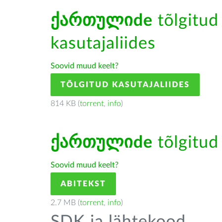
ქართულიde
tõlgitud 
kasutajaliides
Soovid muud keelt?
TÕLGITUD KASUTAJALIIDES
814 KB (
torrent
,
info
)
ქართულიde
tõlgitud 
Soovid muud keelt?
ABITEKST
2.7 MB (
torrent
,
info
)