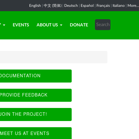
English
|
中文 (简体)
|
Deutsch
|
Español
|
Français
|
Italiano
|
More...
Y
EVENTS
ABOUT US
DONATE
DOCUMENTATION
PROVIDE FEEDBACK
JOIN THE PROJECT!
MEET US AT EVENTS