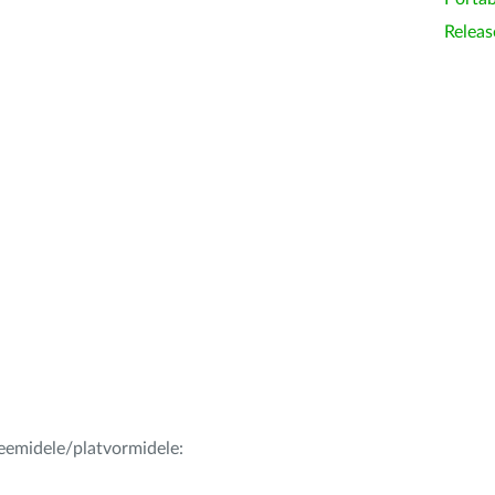
Releas
teemidele/platvormidele: