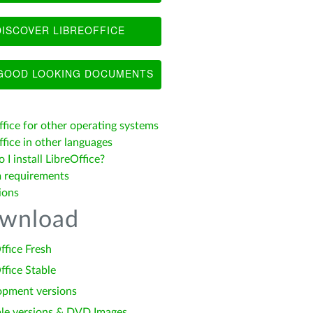
ISCOVER LIBREOFFICE
OOD LOOKING DOCUMENTS
ffice for other operating systems
fice in other languages
I install LibreOffice?
 requirements
ions
wnload
ffice Fresh
ffice Stable
opment versions
le versions & DVD Images