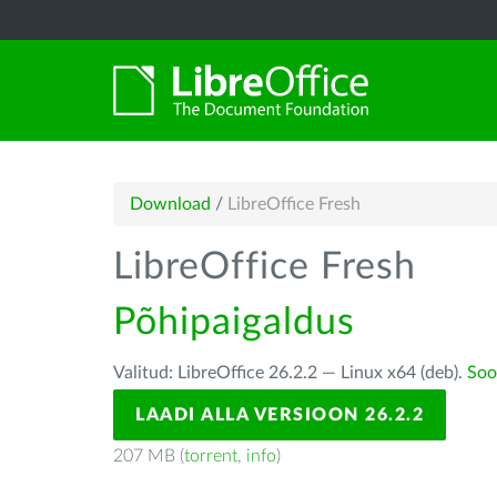
Download
/
LibreOffice Fresh
LibreOffice Fresh
Põhipaigaldus
Valitud: LibreOffice 26.2.2 — Linux x64 (deb).
Soo
LAADI ALLA VERSIOON 26.2.2
207 MB (
torrent
,
info
)