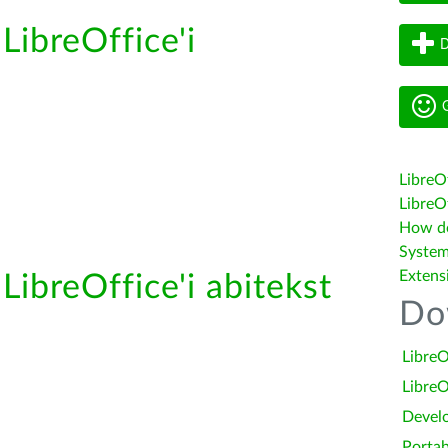
LibreOffice'i
D
G
LibreO
LibreOf
How do 
System
Extens
LibreOffice'i abitekst
Do
LibreO
LibreO
Devel
Portab