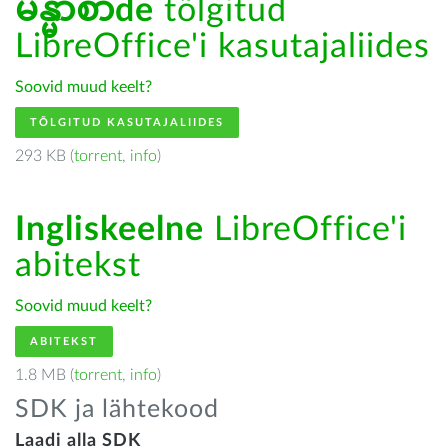
မန္မာစာde
tõlgitud
LibreOffice'i kasutajaliides
Soovid muud keelt?
TÕLGITUD KASUTAJALIIDES
293 KB (
torrent
,
info
)
Ingliskeelne
LibreOffice'i
abitekst
Soovid muud keelt?
ABITEKST
1.8 MB (
torrent
,
info
)
SDK ja lähtekood
Laadi alla SDK