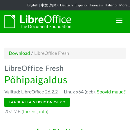
English
|
中文 (简体)
|
Deutsch
|
Español
|
Français
|
Italiano
|
More...
Download
/
LibreOffice Fresh
LibreOffice Fresh
Põhipaigaldus
Valitud: LibreOffice 26.2.2 — Linux x64 (deb).
Soovid muud?
LAADI ALLA VERSIOON 26.2.2
207 MB (
torrent
,
info
)