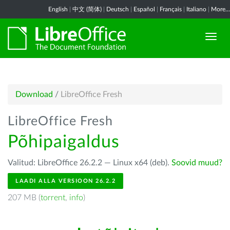
English
|
中文 (简体)
|
Deutsch
|
Español
|
Français
|
Italiano
|
More...
Download
/
LibreOffice Fresh
LibreOffice Fresh
Põhipaigaldus
Valitud: LibreOffice 26.2.2 — Linux x64 (deb).
Soovid muud?
LAADI ALLA VERSIOON 26.2.2
207 MB (
torrent
,
info
)