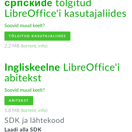
српскиde
tõlgitud
LibreOffice'i kasutajaliides
Soovid muud keelt?
TÕLGITUD KASUTAJALIIDES
2.2 MB (
torrent
,
info
)
Ingliskeelne
LibreOffice'i
abitekst
Soovid muud keelt?
ABITEKST
1.8 MB (
torrent
,
info
)
SDK ja lähtekood
Laadi alla SDK