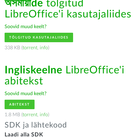
অসমীয়াde
tõlgitud
LibreOffice'i kasutajaliides
Soovid muud keelt?
TÕLGITUD KASUTAJALIIDES
338 KB (
torrent
,
info
)
Ingliskeelne
LibreOffice'i
abitekst
Soovid muud keelt?
ABITEKST
1.8 MB (
torrent
,
info
)
SDK ja lähtekood
Laadi alla SDK