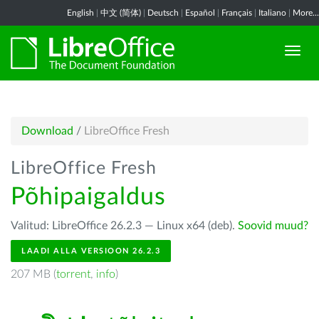
English
|
中文 (简体)
|
Deutsch
|
Español
|
Français
|
Italiano
|
More...
Download
/
LibreOffice Fresh
LibreOffice Fresh
Põhipaigaldus
Valitud: LibreOffice 26.2.3 — Linux x64 (deb).
Soovid muud?
LAADI ALLA VERSIOON 26.2.3
207 MB (
torrent
,
info
)