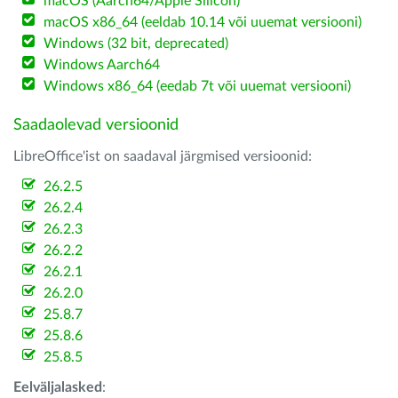
macOS (Aarch64/Apple Silicon)
macOS x86_64 (eeldab 10.14 või uuemat versiooni)
Windows (32 bit, deprecated)
Windows Aarch64
Windows x86_64 (eedab 7t või uuemat versiooni)
Saadaolevad versioonid
LibreOffice'ist on saadaval järgmised versioonid:
26.2.5
26.2.4
26.2.3
26.2.2
26.2.1
26.2.0
25.8.7
25.8.6
25.8.5
Eelväljalasked
: