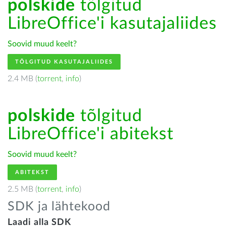
polskide
tõlgitud
LibreOffice'i kasutajaliides
Soovid muud keelt?
TÕLGITUD KASUTAJALIIDES
2.4 MB (
torrent
,
info
)
polskide
tõlgitud
LibreOffice'i abitekst
Soovid muud keelt?
ABITEKST
2.5 MB (
torrent
,
info
)
SDK ja lähtekood
Laadi alla SDK