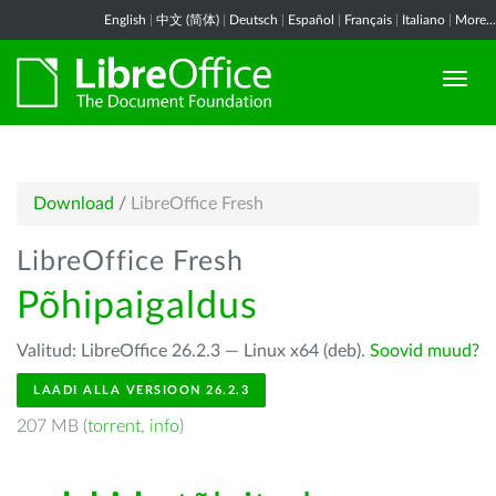
English
|
中文 (简体)
|
Deutsch
|
Español
|
Français
|
Italiano
|
More...
Download
/
LibreOffice Fresh
LibreOffice Fresh
Põhipaigaldus
Valitud: LibreOffice 26.2.3 — Linux x64 (deb).
Soovid muud?
LAADI ALLA VERSIOON 26.2.3
207 MB (
torrent
,
info
)