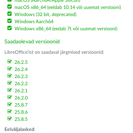
macOS (Aarch64/Apple Silicon)
macOS x86_64 (eeldab 10.14 või uuemat versiooni)
Windows (32 bit, deprecated)
Windows Aarch64
Windows x86_64 (eedab 7t või uuemat versiooni)
Saadaolevad versioonid
LibreOffice'ist on saadaval järgmised versioonid:
26.2.5
26.2.4
26.2.3
26.2.2
26.2.1
26.2.0
25.8.7
25.8.6
25.8.5
Eelväljalasked
: