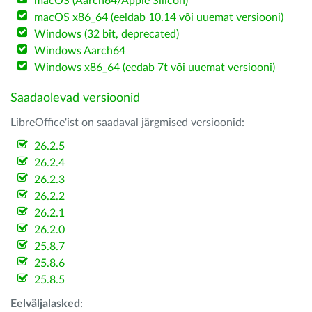
macOS (Aarch64/Apple Silicon)
macOS x86_64 (eeldab 10.14 või uuemat versiooni)
Windows (32 bit, deprecated)
Windows Aarch64
Windows x86_64 (eedab 7t või uuemat versiooni)
Saadaolevad versioonid
LibreOffice'ist on saadaval järgmised versioonid:
26.2.5
26.2.4
26.2.3
26.2.2
26.2.1
26.2.0
25.8.7
25.8.6
25.8.5
Eelväljalasked
: