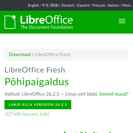
English
|
中文 (简体)
|
Deutsch
|
Español
|
Français
|
Italiano
|
More...
Download
/
LibreOffice Fresh
LibreOffice Fresh
Põhipaigaldus
Valitud: LibreOffice 26.2.3 — Linux x64 (deb).
Soovid muud?
LAADI ALLA VERSIOON 26.2.3
207 MB (
torrent
,
info
)