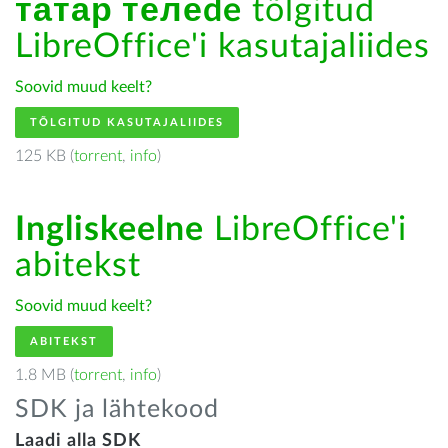
татар телеde
tõlgitud
LibreOffice'i kasutajaliides
Soovid muud keelt?
TÕLGITUD KASUTAJALIIDES
125 KB (
torrent
,
info
)
Ingliskeelne
LibreOffice'i
abitekst
Soovid muud keelt?
ABITEKST
1.8 MB (
torrent
,
info
)
SDK ja lähtekood
Laadi alla SDK