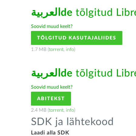
العربيةde
tõlgitud Libr
Soovid muud keelt?
TÕLGITUD KASUTAJALIIDES
1.7 MB (
torrent
,
info
)
العربيةde
tõlgitud Libr
Soovid muud keelt?
ABITEKST
2.4 MB (
torrent
,
info
)
SDK ja lähtekood
Laadi alla SDK