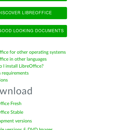
ISCOVER LIBREOFFICE
OOD LOOKING DOCUMENTS
ffice for other operating systems
fice in other languages
I install LibreOffice?
 requirements
ions
wnload
ffice Fresh
ffice Stable
opment versions
le versions & DVD Images