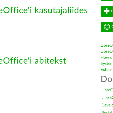
eOffice'i kasutajaliides
D
G
LibreO
LibreOf
How do 
eOffice'i abitekst
System
Extens
Do
LibreO
LibreO
Devel
Portab