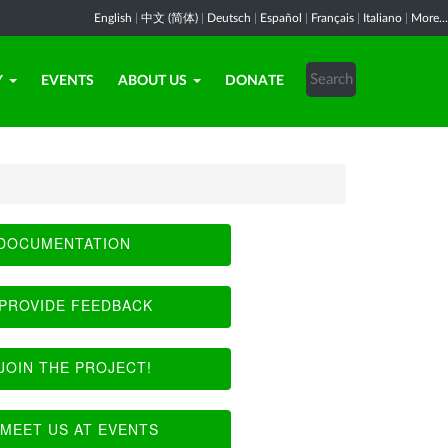
English
|
中文 (简体)
|
Deutsch
|
Español
|
Français
|
Italiano
|
More...
Y
EVENTS
ABOUT US
DONATE
DOCUMENTATION
PROVIDE FEEDBACK
JOIN THE PROJECT!
MEET US AT EVENTS