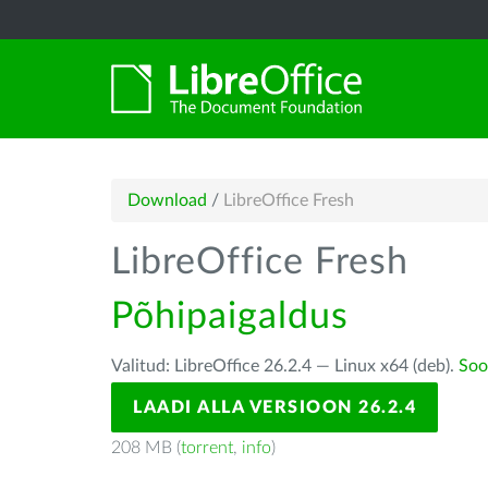
Download
/
LibreOffice Fresh
LibreOffice Fresh
Põhipaigaldus
Valitud: LibreOffice 26.2.4 — Linux x64 (deb).
Soo
LAADI ALLA VERSIOON 26.2.4
208 MB (
torrent
,
info
)