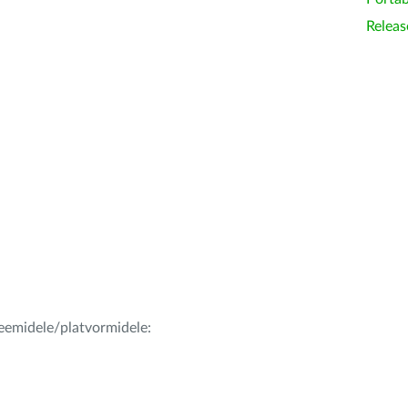
Releas
teemidele/platvormidele: