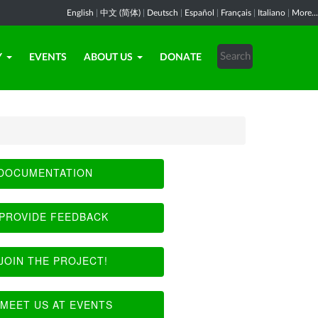
English
|
中文 (简体)
|
Deutsch
|
Español
|
Français
|
Italiano
|
More...
Y
EVENTS
ABOUT US
DONATE
DOCUMENTATION
PROVIDE FEEDBACK
JOIN THE PROJECT!
MEET US AT EVENTS