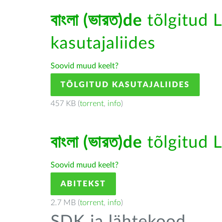
বাংলা (ভারত)de
tõlgitud L
kasutajaliides
Soovid muud keelt?
TÕLGITUD KASUTAJALIIDES
457 KB (
torrent
,
info
)
বাংলা (ভারত)de
tõlgitud L
Soovid muud keelt?
ABITEKST
2.7 MB (
torrent
,
info
)