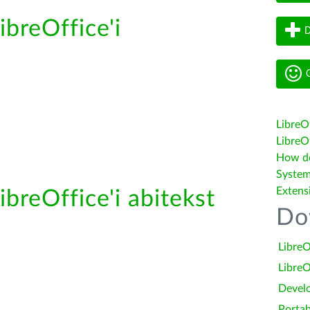
ibreOffice'i
D
G
LibreO
LibreOf
How do 
System
Extens
ibreOffice'i abitekst
Do
LibreO
LibreO
Devel
Portab