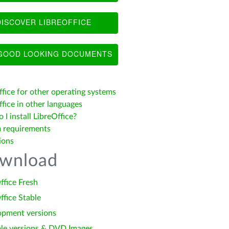
ISCOVER LIBREOFFICE
OOD LOOKING DOCUMENTS
ffice for other operating systems
fice in other languages
I install LibreOffice?
 requirements
ions
wnload
ffice Fresh
ffice Stable
opment versions
le versions & DVD Images