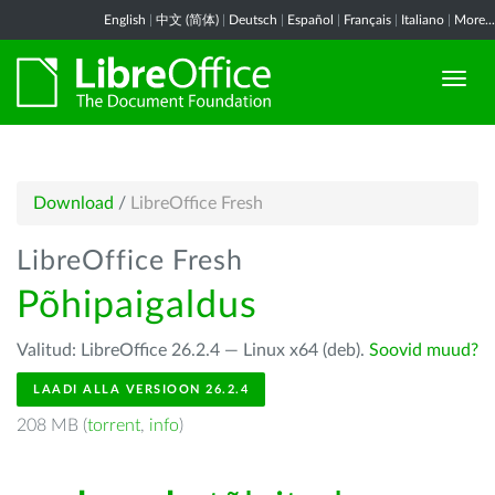
English
|
中文 (简体)
|
Deutsch
|
Español
|
Français
|
Italiano
|
More...
Download
/
LibreOffice Fresh
LibreOffice Fresh
Põhipaigaldus
Valitud: LibreOffice 26.2.4 — Linux x64 (deb).
Soovid muud?
LAADI ALLA VERSIOON 26.2.4
208 MB (
torrent
,
info
)