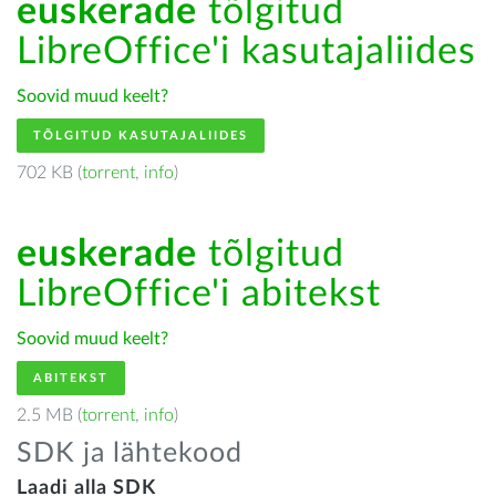
euskerade
tõlgitud
LibreOffice'i kasutajaliides
Soovid muud keelt?
TÕLGITUD KASUTAJALIIDES
702 KB (
torrent
,
info
)
euskerade
tõlgitud
LibreOffice'i abitekst
Soovid muud keelt?
ABITEKST
2.5 MB (
torrent
,
info
)
SDK ja lähtekood
Laadi alla SDK