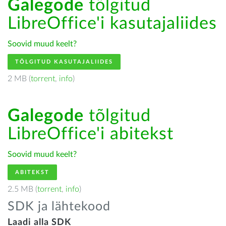
Galegode
tõlgitud
LibreOffice'i kasutajaliides
Soovid muud keelt?
TÕLGITUD KASUTAJALIIDES
2 MB (
torrent
,
info
)
Galegode
tõlgitud
LibreOffice'i abitekst
Soovid muud keelt?
ABITEKST
2.5 MB (
torrent
,
info
)
SDK ja lähtekood
Laadi alla SDK