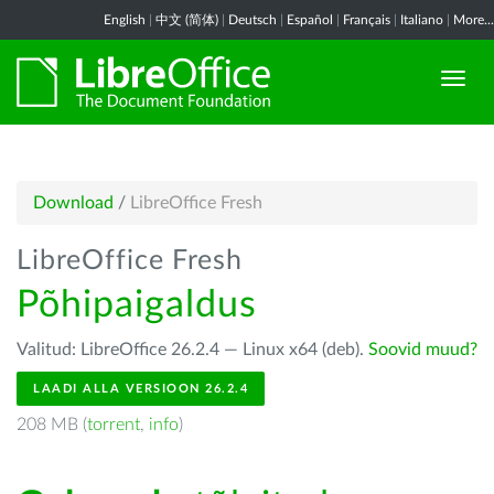
English
|
中文 (简体)
|
Deutsch
|
Español
|
Français
|
Italiano
|
More...
Download
/
LibreOffice Fresh
LibreOffice Fresh
Põhipaigaldus
Valitud: LibreOffice 26.2.4 — Linux x64 (deb).
Soovid muud?
LAADI ALLA VERSIOON 26.2.4
208 MB (
torrent
,
info
)