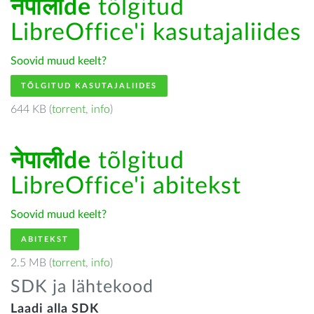
नेपालीde
tõlgitud
LibreOffice'i kasutajaliides
Soovid muud keelt?
TÕLGITUD KASUTAJALIIDES
644 KB (
torrent
,
info
)
नेपालीde
tõlgitud
LibreOffice'i abitekst
Soovid muud keelt?
ABITEKST
2.5 MB (
torrent
,
info
)
SDK ja lähtekood
Laadi alla SDK