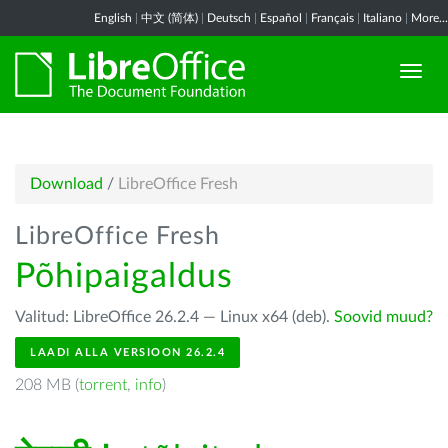
English
|
中文 (简体)
|
Deutsch
|
Español
|
Français
|
Italiano
|
More...
Download
/
LibreOffice Fresh
LibreOffice Fresh
Põhipaigaldus
Valitud: LibreOffice 26.2.4 — Linux x64 (deb).
Soovid muud?
LAADI ALLA VERSIOON 26.2.4
208 MB (
torrent
,
info
)