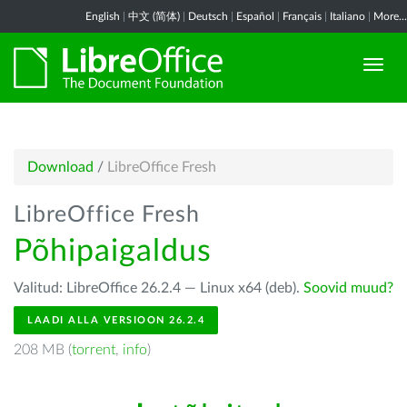
English
|
中文 (简体)
|
Deutsch
|
Español
|
Français
|
Italiano
|
More...
Download
/
LibreOffice Fresh
LibreOffice Fresh
Põhipaigaldus
Valitud: LibreOffice 26.2.4 — Linux x64 (deb).
Soovid muud?
LAADI ALLA VERSIOON 26.2.4
208 MB (
torrent
,
info
)