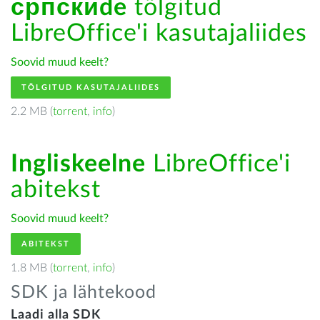
српскиde
tõlgitud
LibreOffice'i kasutajaliides
Soovid muud keelt?
TÕLGITUD KASUTAJALIIDES
2.2 MB (
torrent
,
info
)
Ingliskeelne
LibreOffice'i
abitekst
Soovid muud keelt?
ABITEKST
1.8 MB (
torrent
,
info
)
SDK ja lähtekood
Laadi alla SDK