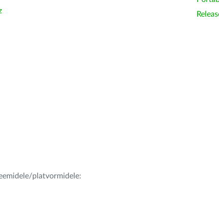
z
Releas
teemidele/platvormidele: