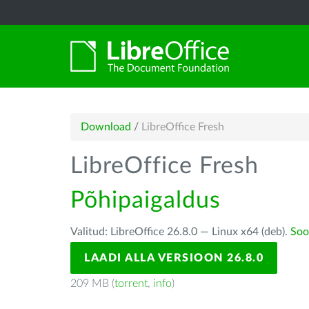
Download
/
LibreOffice Fresh
LibreOffice Fresh
Põhipaigaldus
Valitud: LibreOffice 26.8.0 — Linux x64 (deb).
Soo
LAADI ALLA VERSIOON 26.8.0
209 MB (
torrent
,
info
)