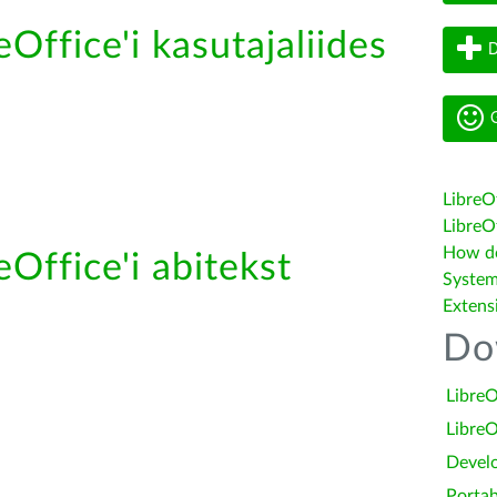
eOffice'i kasutajaliides
D
G
LibreO
LibreOf
How do 
eOffice'i abitekst
System
Extens
Do
LibreO
LibreO
Devel
Portab