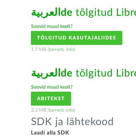
العربيةde
tõlgitud Libr
Soovid muud keelt?
TÕLGITUD KASUTAJALIIDES
1.7 MB (
torrent
,
info
)
العربيةde
tõlgitud Libr
Soovid muud keelt?
ABITEKST
2.3 MB (
torrent
,
info
)
SDK ja lähtekood
Laadi alla SDK