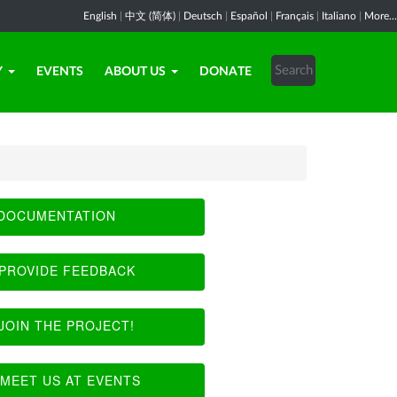
English
|
中文 (简体)
|
Deutsch
|
Español
|
Français
|
Italiano
|
More...
Y
EVENTS
ABOUT US
DONATE
DOCUMENTATION
PROVIDE FEEDBACK
JOIN THE PROJECT!
MEET US AT EVENTS