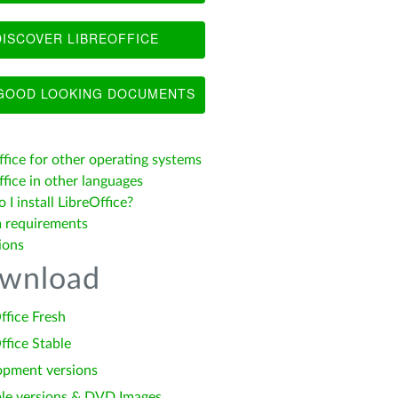
ISCOVER LIBREOFFICE
OOD LOOKING DOCUMENTS
ffice for other operating systems
fice in other languages
I install LibreOffice?
 requirements
ions
wnload
ffice Fresh
ffice Stable
opment versions
le versions & DVD Images