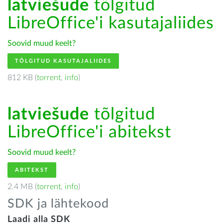
latviešude
tõlgitud
LibreOffice'i kasutajaliides
Soovid muud keelt?
TÕLGITUD KASUTAJALIIDES
812 KB (
torrent
,
info
)
latviešude
tõlgitud
LibreOffice'i abitekst
Soovid muud keelt?
ABITEKST
2.4 MB (
torrent
,
info
)
SDK ja lähtekood
Laadi alla SDK