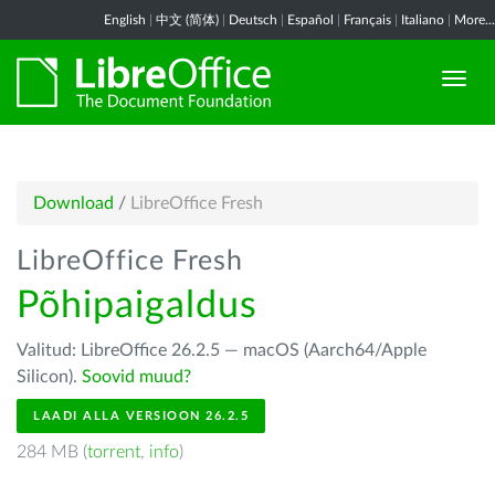
English
|
中文 (简体)
|
Deutsch
|
Español
|
Français
|
Italiano
|
More...
Download
/
LibreOffice Fresh
LibreOffice Fresh
Põhipaigaldus
Valitud: LibreOffice 26.2.5 — macOS (Aarch64/Apple
Silicon).
Soovid muud?
LAADI ALLA VERSIOON 26.2.5
284 MB (
torrent
,
info
)