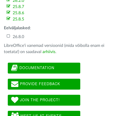
26.2.0
25.8.7
25.8.6
25.8.5
Eelväljalasked
:
26.8.0
LibreOffice'i vanemad versioonid (mida võibolla enam ei
toetata!) on saadaval
arhiivis
.
DOCUMENTATION
PROVIDE FEEDBACK
JOIN THE PROJECT!
MEET US AT EVENTS