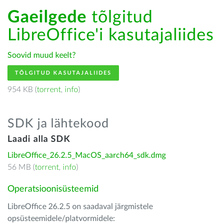
Gaeilgede
tõlgitud
LibreOffice'i kasutajaliides
Soovid muud keelt?
TÕLGITUD KASUTAJALIIDES
954 KB (
torrent
,
info
)
SDK ja lähtekood
Laadi alla SDK
LibreOffice_26.2.5_MacOS_aarch64_sdk.dmg
56 MB (
torrent
,
info
)
Operatsioonisüsteemid
LibreOffice 26.2.5 on saadaval järgmistele
opsüsteemidele/platvormidele: