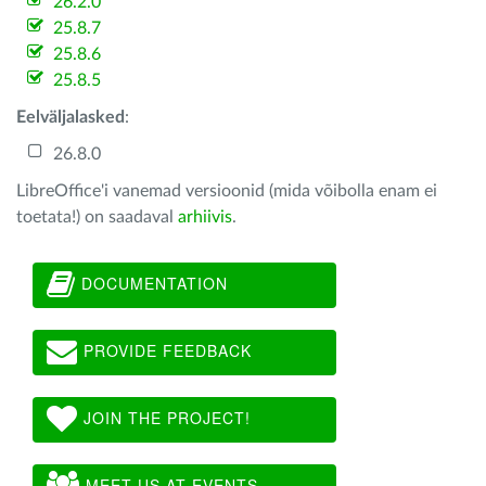
26.2.0
25.8.7
25.8.6
25.8.5
Eelväljalasked
:
26.8.0
LibreOffice'i vanemad versioonid (mida võibolla enam ei
toetata!) on saadaval
arhiivis
.
DOCUMENTATION
PROVIDE FEEDBACK
JOIN THE PROJECT!
MEET US AT EVENTS