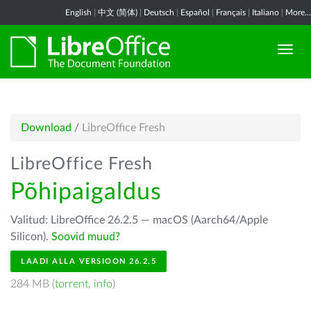
English
|
中文 (简体)
|
Deutsch
|
Español
|
Français
|
Italiano
|
More...
Download
/
LibreOffice Fresh
LibreOffice Fresh
Põhipaigaldus
Valitud: LibreOffice 26.2.5 — macOS (Aarch64/Apple
Silicon).
Soovid muud?
LAADI ALLA VERSIOON 26.2.5
284 MB (
torrent
,
info
)