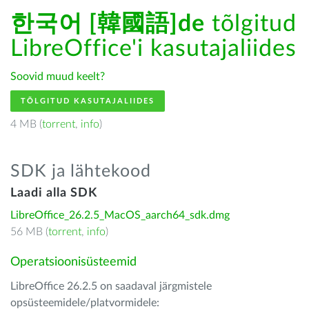
한국어 [韓國語]de
tõlgitud
LibreOffice'i kasutajaliides
Soovid muud keelt?
TÕLGITUD KASUTAJALIIDES
4 MB (
torrent
,
info
)
SDK ja lähtekood
Laadi alla SDK
LibreOffice_26.2.5_MacOS_aarch64_sdk.dmg
56 MB (
torrent
,
info
)
Operatsioonisüsteemid
LibreOffice 26.2.5 on saadaval järgmistele
opsüsteemidele/platvormidele: